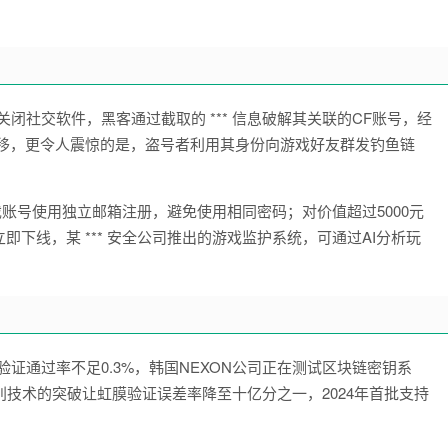
闭社交软件，黑客通过截取的 *** 信息破解其关联的CF账号，经
被转移，更令人震惊的是，盗号者利用其身份向游戏好友群发钓鱼链
戏账号使用独立邮箱注册，避免使用相同密码；对价值超过5000元
下线，某 *** 安全公司推出的游戏监护系统，可通过AI分析玩
证通过率不足0.3%，韩国NEXON公司正在测试区块链密钥系
技术的突破让虹膜验证误差率降至十亿分之一，2024年首批支持