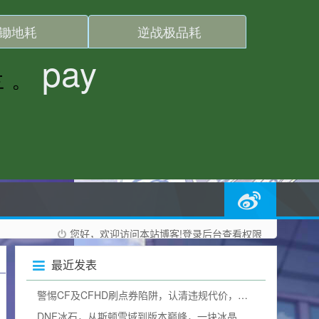
您好，欢迎访问本站博客!
登录后台
查看权限
最近发表
警惕CF及CFHD刷点券陷阱，认清违规代价，树立正确游戏观
DNF冰石，从斯顿雪域到版本巅峰，一块冰晶背后的阿拉德史诗与冰石碎片