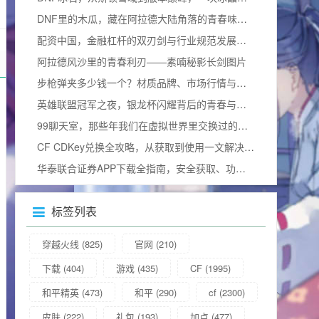
DNF里的木瓜，藏在阿拉德大陆角落的青春味道dnf木瓜有什么用
配资中国，金融杠杆的双刃剑与行业规范发展之路
阿拉德风沙里的青春利刃——素喃秘影长剑图片
步枪弹夹多少钱一个？材质品牌、市场行情与合法边界全揭秘
英雄联盟冠军之夜，银龙杯闪耀背后的青春与热血加冕礼
99聊天室，那些年我们在虚拟世界里交换过的青春
CF CDKey兑换全攻略，从获取到使用一文解决所有疑问（含2025兑换码）
华泰联合证券APP下载全指南，安全获取、功能解析与使用技巧
标签列表
穿越火线
(825)
官网
(210)
下载
(404)
游戏
(435)
CF
(1995)
和平精英
(473)
和平
(290)
cf
(2300)
皮肤
(222)
礼包
(193)
加点
(477)