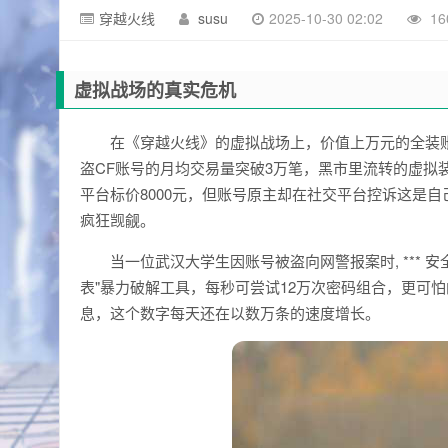
穿越火线
susu
2025-10-30 02:02
16
虚拟战场的真实危机
在《穿越火线》的虚拟战场上，价值上万元的全装账
盗CF账号的月均交易量突破3万笔，黑市里流转的虚拟装
平台标价8000元，但账号原主却在社交平台控诉这是自
疯狂觊觎。
当一位武汉大学生因账号被盗向网警报案时, *** 
表"暴力破解工具，每秒可尝试12万次密码组合，更可怕
息，这个数字每天还在以数万条的速度增长。