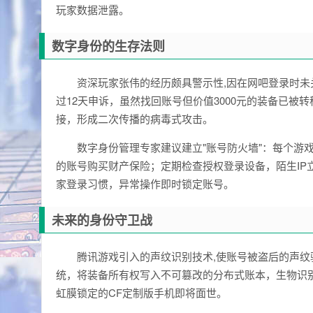
玩家数据泄露。
数字身份的生存法则
资深玩家张伟的经历颇具警示性,因在网吧登录时未关
过12天申诉，虽然找回账号但价值3000元的装备已
接，形成二次传播的病毒式攻击。
数字身份管理专家建议建立"账号防火墙"：每个游
的账号购买财产保险；定期检查授权登录设备，陌生IP立即
家登录习惯，异常操作即时锁定账号。
未来的身份守卫战
腾讯游戏引入的声纹识别技术,使账号被盗后的声纹验
统，将装备所有权写入不可篡改的分布式账本，生物识别
虹膜锁定的CF定制版手机即将面世。