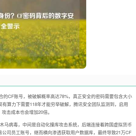
合的CF账号，被破解概率高达78%，真正安全的密码需要包含大小
现有算力下需要118年才能穷举破解，腾讯安全团队监测到，启用
，攻击成本也会增加20倍。
序的木马病毒，中间是自动化撞库攻击系统，后端连接着跨国虚拟货币
公司员工账号，继而横向渗透获取用户数据库，最终导致21万CF