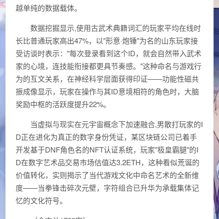
越单纯的数据载体。
数据挖掘显示,使用古武术典籍词汇的玩家平均在线时
长比普通玩家高出47%，以"形意·炮锤"为名的山东玩家接
受访谈时表示："每次登录看到这个ID，就会自然带入武术
家的心境，连技能衔接都更具节奏感。"这种命名与游戏行
为的互文关系，在神经科学层面获得印证——功能性磁共
振成像显示，玩家在操作与其ID意境相符的角色时，大脑
奖励中枢的活跃度提升22%。
当虚拟与现实在元宇宙概念下加速融合,男散打玩家的I
D正在进化为真正的数字身份凭证，某区块链公司已着手
开发基于DNF角色名的NFT认证系统，玩家"极皇霸腿"的I
D在数字艺术品交易市场估值达3.2ETH，这种看似荒诞的
价值转化，实则揭示了当代游戏文化中命名艺术的全新维
度——当拳锋击碎次元壁，字符组合已升华为承载集体记
忆的文化符号。