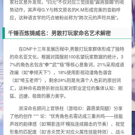
家社区意外发现，"归元"不仅对应三觉技能"霹雳旋踢"的收
势动作，其声母G.Y与韩文原名的K.M形成完美的音韵呼
应，这种语言学的巧合被粉丝称为"跨次元的声符共振"。
千锤百炼铸威名：男散打玩家命名艺术解密
在DNF十三年发展历程中,男散打玩家群体形成了独特
的命名亚文化，根据对国服前100名望玩家数据的统计，3
7%的角色名包含"拳""武""极"等核心意象词，21%采用成语
改编（如"拳倾天下"），18%使用影视动漫角色谐音
（如"埼玉老师"），剩余24%则是充满个人色彩的原创词
汇，这种命名趋势折射出玩家对职业定位的集体认知：刚
猛、迅捷、极致的暴力美学。
资深命名顾问上官铁柱（游戏ID：霹雳昊阳腿）分享
了他的创作 *** 论："优秀角色名需达成三重共鸣——技能
声效的韵律感（如'瞬影连环'模拟连续踢击的节奏）、视觉
形象的匹配度（如'赤炎焚天'对应火属性技能特效）、战斗