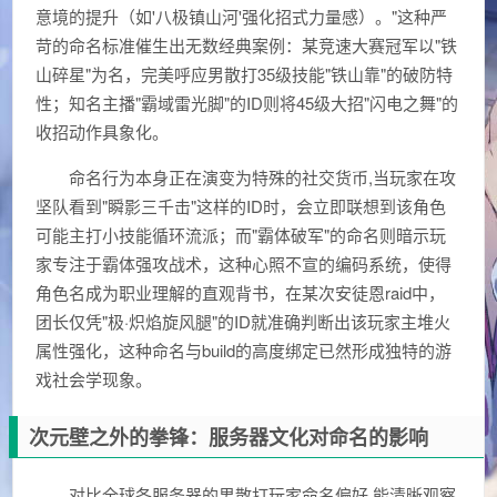
意境的提升（如'八极镇山河'强化招式力量感）。"这种严
苛的命名标准催生出无数经典案例：某竞速大赛冠军以"铁
山碎星"为名，完美呼应男散打35级技能"铁山靠"的破防特
性；知名主播"霸域雷光脚"的ID则将45级大招"闪电之舞"的
收招动作具象化。
命名行为本身正在演变为特殊的社交货币,当玩家在攻
坚队看到"瞬影三千击"这样的ID时，会立即联想到该角色
可能主打小技能循环流派；而"霸体破军"的命名则暗示玩
家专注于霸体强攻战术，这种心照不宣的编码系统，使得
角色名成为职业理解的直观背书，在某次安徒恩raid中，
团长仅凭"极·炽焰旋风腿"的ID就准确判断出该玩家主堆火
属性强化，这种命名与build的高度绑定已然形成独特的游
戏社会学现象。
次元壁之外的拳锋：服务器文化对命名的影响
对比全球各服务器的男散打玩家命名偏好,能清晰观察