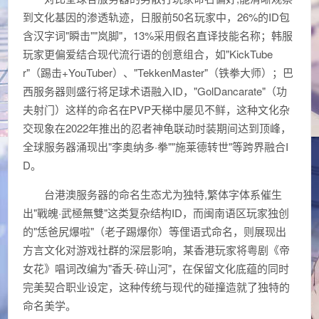
到文化基因的渗透轨迹，日服前50名玩家中，26%的ID包
含汉字词"瞬击""岚脚"，13%采用假名直译技能名称；韩服
玩家更偏爱结合现代流行语的创意组合，如"KickTube
r"（踢击+YouTuber）、"TekkenMaster"（铁拳大师）；巴
西服务器则盛行将足球术语融入ID，"GolDancarate"（功
夫射门）这样的命名在PVP天梯中屡见不鲜，这种文化杂
交现象在2022年推出的忍者神龟联动时装期间达到顶峰，
全球服务器涌现出"李奥纳多·拳""施莱德转世"等跨界融合I
D。
台港澳服务器的命名生态尤为独特,繁体字体系催生
出"戰魄·武極無雙"这类复杂结构ID，而闽南语区玩家独创
的"恁爸尻爆啦"（老子踢爆你）等俚语式命名，则展现出
方言文化对游戏社群的深层影响，某香港玩家将粤剧《帝
女花》唱词改编为"香夭·碎山河"，在保留文化底蕴的同时
完美契合职业设定，这种传统与现代的碰撞造就了独特的
命名美学。