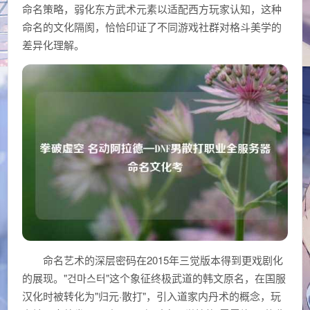
命名策略，弱化东方武术元素以适配西方玩家认知，这种
命名的文化隔阂，恰恰印证了不同游戏社群对格斗美学的
差异化理解。
命名艺术的深层密码在2015年三觉版本得到更戏剧化
的展现。"건마스터"这个象征终极武道的韩文原名，在国服
汉化时被转化为"归元·散打"，引入道家内丹术的概念，玩