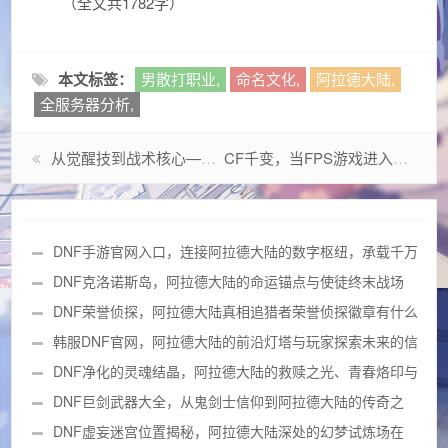
（全文共1782字）
本文标签：
男散打职业,
命名文化,
阿拉德大陆,
全服务器分析,
从觉醒技到战术核心—深度解析DNF武神步的演变与实战革命
CF千变，当FPS游戏进入元宇宙式策略重构时代
DNF手游官网入口，连接阿拉德大陆的数字枢纽，承载千万
勇士热血与期待
DNF克洛诺斯岛，阿拉德大陆的命运锚点与使徒终末战场
DNF荣誉侦探，阿拉德大陆真相追猎者荣誉侦探徽章有什么
用？
韩服DNF官网，阿拉德大陆的前沿灯塔与玩家探索未来的信
息枢纽入口
DNF净化的灵魂结晶，阿拉德大陆的救赎之光、青春烙印与
兑换指南
DNF巨剑武器大全，从鬼剑士信仰到阿拉德大陆的传奇之
刃
DNF虚妄迷宫位置揭秘，阿拉德大陆深处的幻梦试炼场在