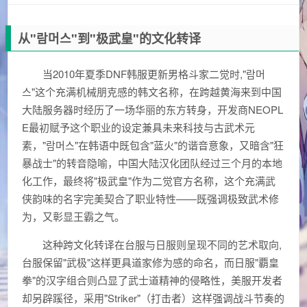
从"람머스"到"极武皇"的文化转译
当2010年夏季DNF韩服更新男格斗家二觉时,"람머
스"这个充满机械朋克感的韩文名称，在跨越黄海来到中国
大陆服务器时经历了一场华丽的东方转身，开发商NEOPL
E最初赋予这个职业的设定兼具未来科技与古武术元
素，"람머스"在韩语中既包含"蓝火"的谐音意象，又暗含"狂
暴战士"的转音隐喻，中国大陆汉化团队经过三个月的本地
化工作，最终将"极武皇"作为二觉官方名称，这个充满武
侠韵味的名字完美契合了职业特性——既强调极致武术修
为，又彰显王霸之气。
这种跨文化转译在台服与日服则呈现不同的艺术取向,
台服保留"武极"这样更具道家修为感的命名，而日服"覇皇
拳"的汉字组合则凸显了武士道精神的侵略性，美服开发者
却另辟蹊径，采用"Striker"（打击者）这样强调战斗节奏的