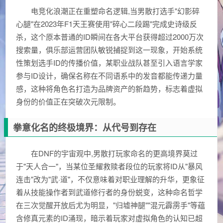
电竞化浪潮正在重塑命名逻辑,当男散打选手"幻影碎
心腿"在2023年F1天王赛使用"碎心二段踢"完成史诗级反
杀，这个原本普通的ID瞬间在各大平台获得超过2000万次
搜索量，俱乐部运营团队敏锐捕捉到这一现象，开始系统
性策划选手ID的传播价值，某职业战队甚至引入语言学家
参与ID设计，确保名称在不同语系中的发音都能传递力量
感，这种将角色名打造为品牌资产的新趋势，标志着虚拟
身份的价值正在突破次元限制。
拳意化名的终极境界：从代号到存在
在DNF的宇宙观中,男散打玩家命名的更高境界莫过
于"天人合一"，当某位圣耀救赎者段位的玩家将ID从"暴风
连击"改为"武·道"，不仅意味着对职业理解的升华，更象征
着从技能操作者到武道修行者的身份蜕变，这种命名哲学
在三次觉醒开放后尤为明显，"归墟神腿""混元霹雳手"等蕴
含修真元素的ID涌现，暗示着玩家对虚拟角色的认知已超