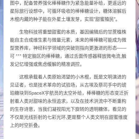
图中，配备营养强化棒棒糖作为紧急能量补给，更遥远的
星际旅行设想中，可循环吸收的棒棒糖设计，糖体溶解后
木棍内藏的种子能在外星土壤发芽，实现"甜蜜殖民"。
生物科技将重塑甜蜜的本质，基因编辑后的甘蔗植株
能自主合成维生素与微量元素，未来的棒棒糖可能成为微
型营养库，神经科学领域的突破则指向更激进的形态——
可 *** 特定脑区的棒棒糖，通过舌面传感器释放微电流,触
发记忆增强或焦虑缓解的精准调控。
这根承载着人类原始渴望的小木棍，既是文明演进的
见证者，也是技术革命的试验场，从古埃及祭司手中的琥
珀糖块到SpaceX宇航员的太空补给，棒棒糖的形态变迁折
射着人类对甜味的永恒追求，以及在技术洪流中不断重构
的生存诗意，当我们凝视阳光下旋转的透明糖体，看见的
不仅是光线折射的七彩光环,更是整个人类文明在甜蜜维度
上的时空折叠。