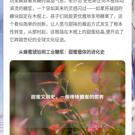
坊里飘散着焦糖的香甜气息，老乔治·史密斯正用木棍搅动
滚烫的糖浆，一个突如其来的灵感闪过——如果将凝固的
糖块固定在木棍上，孩子们就能更优雅地享用糖果了，这
个看似简单的创新，让人类与甜味的邂逅方式发生了根本
性转变，从那时起，这根插在木棍上的甜蜜结晶,便开启了
它跨越世纪的全球文化征途。
从蜂蜜琥珀到工业糖浆：甜蜜载体的进化史