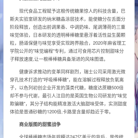
现代食品工程赋予这根传统糖果惊人的科技含量，巴
斯夫实验室研发的纳米糖晶涂层技术，能使糖分在舌面分
阶段释放，创造出前调果香、中调奶味、尾调薄荷的三重
味觉体验，日本研发的透明棒棒糖里悬浮着活性益生菌颗
粒，肠道保健与味觉享受实现跨界融合，2020年麻省理工
学院公开的"味觉编程"专利，通过可食用芯片控制甜味分
子释放速度,让一根棒棒糖具备渐进的风味图谱。
健康诉求推动的变革同样剧烈，瑞士公司采用激光微
穿孔技术打造的"呼吸棒棒糖"，能在溶解过程释放负氧离
子，以色列初创企业开发的藻类代糖，糖度达蔗糖500倍
却不参与代谢，最引人注目的是英国生物公司研发的"味觉
欺骗糖"，其分子结构能精准激活大脑甜味受体，实测甜度
体验是普通砂糖的1200倍,卡路里含量却趋近于零。
商业版图的甜蜜战争
全球棒棒糖市场年规模达247亿美元的背后，是传统