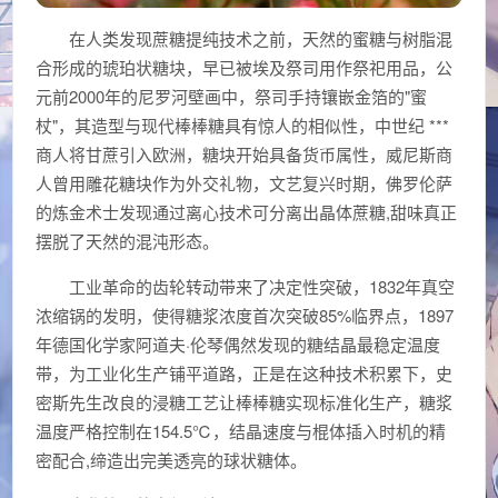
在人类发现蔗糖提纯技术之前，天然的蜜糖与树脂混
合形成的琥珀状糖块，早已被埃及祭司用作祭祀用品，公
元前2000年的尼罗河壁画中，祭司手持镶嵌金箔的"蜜
杖"，其造型与现代棒棒糖具有惊人的相似性，中世纪 ***
商人将甘蔗引入欧洲，糖块开始具备货币属性，威尼斯商
人曾用雕花糖块作为外交礼物，文艺复兴时期，佛罗伦萨
的炼金术士发现通过离心技术可分离出晶体蔗糖,甜味真正
摆脱了天然的混沌形态。
工业革命的齿轮转动带来了决定性突破，1832年真空
浓缩锅的发明，使得糖浆浓度首次突破85%临界点，1897
年德国化学家阿道夫·伦琴偶然发现的糖结晶最稳定温度
带，为工业化生产铺平道路，正是在这种技术积累下，史
密斯先生改良的浸糖工艺让棒棒糖实现标准化生产，糖浆
温度严格控制在154.5℃，结晶速度与棍体插入时机的精
密配合,缔造出完美透亮的球状糖体。