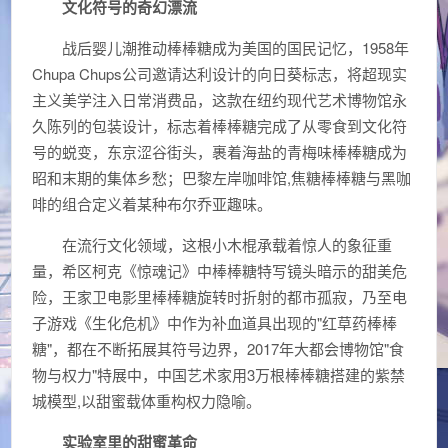
文化符号的奇幻漂流
战后婴儿潮推动棒棒糖成为美国的国民记忆，1958年
Chupa Chups公司邀请达利设计的向日葵标志，将超现实
主义美学注入日常消费品，这款在纽约现代艺术博物馆永
久陈列的包装设计，标志着棒棒糖完成了从零食到文化符
号的蜕变，东京涩谷街头，裹着海盐的青梅味棒棒糖成为
昭和末期的集体乡愁；巴黎左岸咖啡馆,焦糖棒棒糖与黑咖
啡的组合定义着某种布尔乔亚趣味。
在流行文化领域，这根小木棍承载着惊人的象征重
量，希区柯克《惊魂记》中棒棒糖特写镜头暗示的甜美危
险，王家卫电影里棒棒糖旋转时折射的都市孤寂，乃至电
子游戏《生化危机》中作为补血道具出现的"红草药棒棒
糖"，都在不断拓展其符号边界，2017年大都会博物馆"食
物与权力"特展中，中国艺术家用3万根棒棒糖搭建的紫禁
城模型,以甜蜜载体重构权力隐喻。
实验室里的甜蜜革命