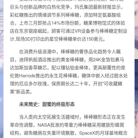
巨头与创新品牌的白热化竞争，玛氏集团最新财报显示，
彩虹糖推出的情绪调节系列棒棒糖，添加特定氨基酸组
合，上市三月即抢占14%市场份额，糖果博物馆式的体验
店在东京银座崛起，顾客可通过VR设备参与棒棒糖定制设
计,现场3D打印出的星空棒棒糖单价达150美元。
在消费升级浪潮中，棒棒糖的奢侈品化趋势令人瞩
目，迪拜帆船酒店推出的黄金棒棒糖，用24K金箔包裹马
达加斯加香草糖芯，配以镶钻铂金棒体，更具颠覆性的是
伦敦Harrods推出的永生花棒棒糖，糖体中嵌入经过脱水处
理的厄瓜多尔玫瑰，保质期长达二十年，开创"可收藏糖
果"新品类。
未来简史：甜蜜的终极形态
当人类向太空拓展生活疆域时，棒棒糖形态正在发生
革命性调整，NASA批准的零重力棒棒糖采用螺旋形蜂窝
结构，避免糖屑在失重环境飘散，SpaceX的月球基地概念