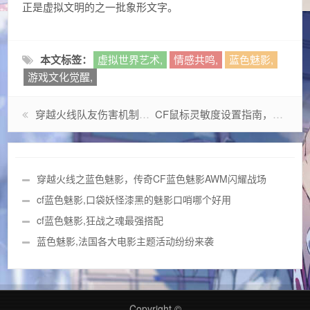
正是虚拟文明的之一批象形文字。
本文标签：
虚拟世界艺术,
情感共鸣,
蓝色魅影,
游戏文化觉醒,
穿越火线队友伤害机制，被误解的游戏哲学与战术革命
CF鼠标灵敏度设置指南，从入门到精通的终极攻略
穿越火线之蓝色魅影，传奇CF蓝色魅影AWM闪耀战场
cf蓝色魅影,口袋妖怪漆黑的魅影口哨哪个好用
cf蓝色魅影,狂战之魂最强搭配
蓝色魅影,法国各大电影主题活动纷纷来袭
Copyright ©