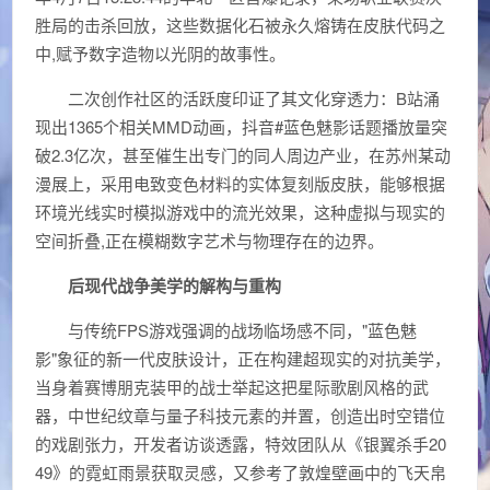
胜局的击杀回放，这些数据化石被永久熔铸在皮肤代码之
中,赋予数字造物以光阴的故事性。
二次创作社区的活跃度印证了其文化穿透力：B站涌
现出1365个相关MMD动画，抖音#蓝色魅影话题播放量突
破2.3亿次，甚至催生出专门的同人周边产业，在苏州某动
漫展上，采用电致变色材料的实体复刻版皮肤，能够根据
环境光线实时模拟游戏中的流光效果，这种虚拟与现实的
空间折叠,正在模糊数字艺术与物理存在的边界。
后现代战争美学的解构与重构
与传统FPS游戏强调的战场临场感不同，"蓝色魅
影"象征的新一代皮肤设计，正在构建超现实的对抗美学，
当身着赛博朋克装甲的战士举起这把星际歌剧风格的武
器，中世纪纹章与量子科技元素的并置，创造出时空错位
的戏剧张力，开发者访谈透露，特效团队从《银翼杀手20
49》的霓虹雨景获取灵感，又参考了敦煌壁画中的飞天帛