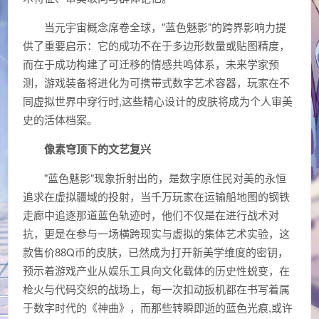
当元宇宙概念席卷全球，"蓝色魅影"的跨界影响力提
供了重要启示：它的成功不在于多边形数量或贴图精度，
而在于成功构建了可迁移的情感共鸣体系，未来学家预
测，游戏装备将进化为可携带式数字艺术容器，玩家在不
同虚拟世界中穿行时,这些精心设计的皮肤将成为个人审美
史的活体档案。
像素穹顶下的文艺复兴
"蓝色魅影"现象折射出的，是数字原住民对美的永恒
追求在虚拟疆域的投射，当千万玩家在运输船地图的钢铁
走廊中追逐那道蓝色轨迹时，他们不仅是在进行战术对
抗，更是在参与一场横跨现实与虚拟的集体艺术实验，这
款售价88Q币的皮肤，已然成为打开新美学维度的密钥，
预示着游戏产业从娱乐工具向文化载体的历史性蜕变，在
枪火与代码交织的战场上，每一次扣动扳机都在书写着属
于数字时代的《神曲》，而那些转瞬即逝的蓝色光痕,或许