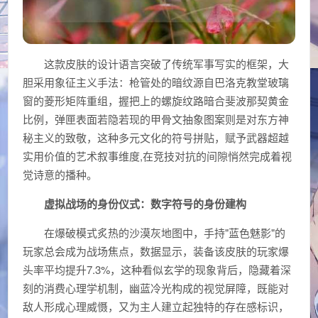
这款皮肤的设计语言突破了传统军事写实的框架，大
胆采用象征主义手法：枪管处的暗纹源自巴洛克教堂玻璃
窗的菱形矩阵重组，握把上的螺旋纹路暗合斐波那契黄金
比例，弹匣表面若隐若现的甲骨文抽象图案则是对东方神
秘主义的致敬，这种多元文化的符号拼贴，赋予武器超越
实用价值的艺术叙事维度,在竞技对抗的间隙悄然完成着视
觉诗意的播种。
虚拟战场的身份仪式：数字符号的身份建构
在爆破模式炙热的沙漠灰地图中，手持"蓝色魅影"的
玩家总会成为战场焦点，数据显示，装备该皮肤的玩家爆
头率平均提升7.3%，这种看似玄学的现象背后，隐藏着深
刻的消费心理学机制，幽蓝冷光构成的视觉屏障，既能对
敌人形成心理威慑，又为主人建立起独特的存在感标识，