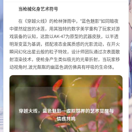
当枪械化身艺术符号
在《穿越火线》的枪林弹雨中，"蓝色魅影"如同暗夜
中骤然绽放的冰莲，用其独特的数字美学重构了玩家对游
戏装备的认知，这款以AK-47为原型的武器皮肤，以半透
明渐变蓝为基调，搭配液态金属质感的光影流动，在开火
瞬间幻化出星云般的粒子特效，设计师团队通过次表面散
射渲染技术，使枪身产生类似极光的光晕折射，当玩家移
动视角时,波光粼粼的幽蓝色调仿佛具有呼吸的生命体。