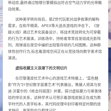
带动态,最终通过物理引擎模拟出符合空气动力学的光带飘
动效果。
这种美学转向背后，是Z世代玩家对战争叙事的解构
需求，在和平精英、APEX等大逃杀游戏的冲击下，《穿
越火线》通过艺术化装备设计，将战术竞技转化为可穿戴
的行为艺术展演，训练场中，持枪者常常自发组成光影阵
列，用弹道在夜空中编织出短暂存续的几何图腾，这种群
体性创作行为,标志着游戏空间正在从竞技场向数字美术馆
演进。
虚拟收藏主义浪潮下的文明切片
在巴黎蓬皮杜艺术中心的游戏艺术特展上，"蓝色魅
影"作为"21世纪数字装置艺术"代表展出，策展人将其与安
迪·沃霍尔的《枪击玛丽莲》并置，探讨虚拟暴力与审美体
验的悖论关系，这种学术认可预示着游戏皮肤正在成为数
字时代的人类学标本，其代码纹理中封印着特定时期的技
术特征、审美取向与群体记忆。