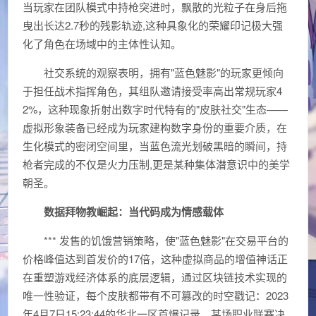
当玩家在团队模式中持枪突进时，飘散的光粒子在身后拖
曳出长达2.7秒的残影轨迹,这种具象化的荣耀印记极大强
化了角色在场域中的主体性认知。
社交系统的观察表明，拥有"蓝色魅影"的玩家更倾向
于担任战术指挥角色，其组队邀请接受率高出常规玩家4
2%，这种现象折射出数字时代特有的"皮肤社交"生态——
虚拟形象装备已经成为玩家建构数字身份的重要介质，在
生化模式的密闭空间里，当蓝色流光划破黑暗的瞬间，持
枪者完成的不仅是火力压制,更是某种集体潜意识中的美学
朝圣。
数据拜物教崛起：当代码成为情感载体
*** 发售的饥饿营销策略，使"蓝色魅影"在交易平台的
价格峰值达到首发价的17倍，这种虚拟商品的增值神话正
在重塑游戏经济体系的底层逻辑，通过区块链技术实现的
唯一性验证，每个皮肤都带有不可篡改的时空戳记：2023
年4月7日15:23:44的华北一区首爆记录，某场职业联赛决