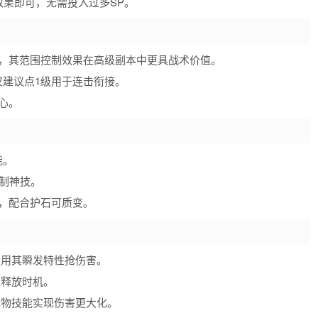
效果即可，无需投入过多SP。
，其范围控制效果在高级副本中更具战术价值。
仅建议点1级用于连击衔接。
心。
能。
控制神技。
，配合护石可质变。
利用其瞬发特性抢伤害。
重释放时机。
宠物技能实现伤害更大化。