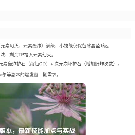
元素幻灭、元素轰炸）满级，小技能仅保留冰晶坠1级。
域，剩余TP投入元素幻灭。
元素轰炸护石（缩短CD）+ 次元崩坏护石（增加爆炸次数）。
卡尔等副本的爆发窗口期需求。