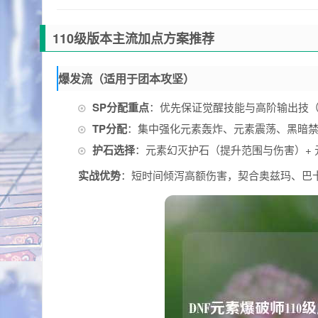
110级版本主流加点方案推荐
爆发流（适用于团本攻坚）
SP分配重点
：优先保证觉醒技能与高阶输出技（
TP分配
：集中强化元素轰炸、元素震荡、黑暗禁
护石选择
：元素幻灭护石（提升范围与伤害）+ 
实战优势
：短时间倾泻高额伤害，契合奥兹玛、巴