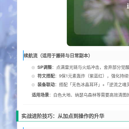
续航流（适用于搬砖与日常副本）
SP调整
：点满雷光链与火焰冲击，舍弃部分觉醒
符文搭配
：9保1元素轰炸（紫蓝红），强化持
装备联动
：搭配「无色冰晶耳环」+「逆流之魂
适用场景
：白色大地、纳瑟乌森林等需要高效清图
实战进阶技巧：从加点到操作的升华