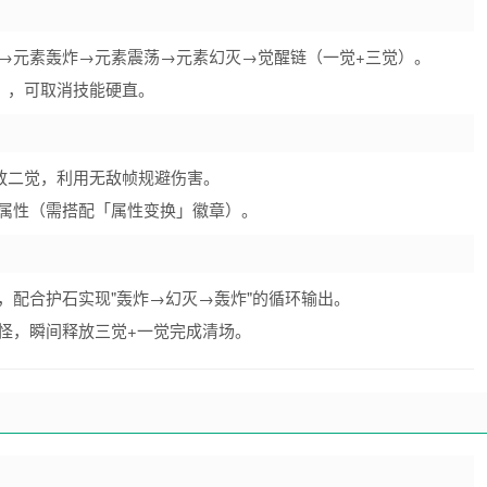
→元素轰炸→元素震荡→元素幻灭→觉醒链（一觉+三觉）。
），可取消技能硬直。
释放二觉，利用无敌帧规避伤害。
属性（需搭配「属性变换」徽章）。
，配合护石实现"轰炸→幻灭→轰炸"的循环输出。
怪，瞬间释放三觉+一觉完成清场。