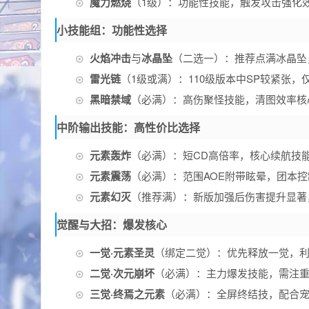
魔力燃烧
（1级）：功能性技能，触发攻击强化
小技能组：功能性选择
火焰冲击
与
冰晶坠
（二选一）：推荐点满冰晶坠
雷光链
（1级或满）：110级版本中SP较紧张，
黑暗禁域
（必满）：高伤聚怪技能，清图效率核
中阶输出技能：高性价比选择
元素轰炸
（必满）：短CD高倍率，核心续航技
元素震荡
（必满）：范围AOE附带眩晕，团本
元素幻灭
（推荐满）：新版加强后伤害提升显著
觉醒与大招：爆发核心
一觉·元素圣灵
（绑定二觉）：优先释放一觉，
二觉·次元崩坏
（必满）：主力爆发技能，需注
三觉·终焉之元素
（必满）：全屏终结技，配合