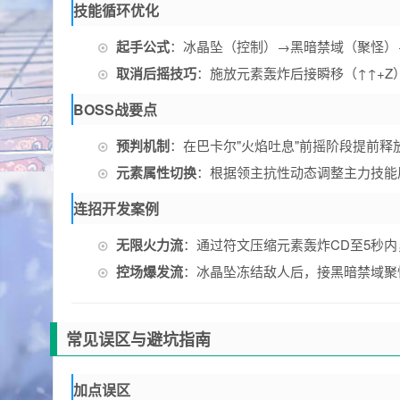
技能循环优化
起手公式
：冰晶坠（控制）→黑暗禁域（聚怪）
取消后摇技巧
：施放元素轰炸后接瞬移（↑↑+Z
BOSS战要点
预判机制
：在巴卡尔"火焰吐息"前摇阶段提前
元素属性切换
：根据领主抗性动态调整主力技能
连招开发案例
无限火力流
：通过符文压缩元素轰炸CD至5秒内
控场爆发流
：冰晶坠冻结敌人后，接黑暗禁域聚
常见误区与避坑指南
加点误区