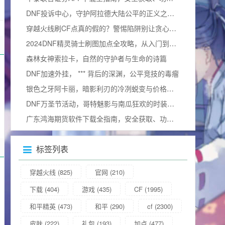
DNF投诉中心，守护阿拉德大陆公平的正义之门官方网站
穿越火线刷CF点真的假的？警惕陷阱别让贪心毁掉游戏体验
2024DNF精灵骑士刷图加点全攻略，从入门到精通，打造一线输出（附加点图）
森林女神索拉卡，自然的守护者与生命的诗篇
DNF加速外挂， *** 背后的深渊，公平竞技的毒瘤
银色之牙阿卡丽，暗影利刃的冷冽蜕变与价格询问
DNF万圣节活动，哥特魅影与南瓜狂欢的时装奇幻碰撞
广东鸿海期货软件下载全指南，安全获取、功能解析与使用技巧
标签列表
穿越火线
(825)
官网
(210)
下载
(404)
游戏
(435)
CF
(1995)
和平精英
(473)
和平
(290)
cf
(2300)
皮肤
(222)
礼包
(193)
加点
(477)