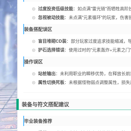
过度投资低级技能
：如点满"雷光链"而牺牲高阶
忽视被动技能
：未点满"元素循环"的玩家，伤害
装备搭配误区
盲目堆砌CD装
：部分玩家过度追求技能缩减，导
护石选择错误
：使用过时的"元素轰炸+元素之门
操作误区
站桩输出
：未利用职业的瞬移优势，在释放长前
属性切换死板
：未根据怪物弱点调整属性，损失
装备与符文搭配建议
毕业装备推荐