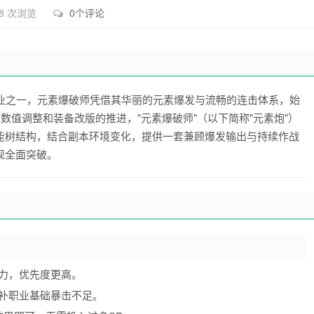
8 次浏览
0个评论
职业之一，元素爆破师凭借其华丽的元素爆发与流畅的连击体系，始
数值调整和装备改版的推进，"元素爆破师"（以下简称"元素炮"）
能树结构，结合副本环境变化，提供一套兼顾爆发输出与持续作战
现全面突破。
力，优先度更高。
补职业基础暴击不足。