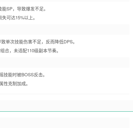
技能SP，导致爆发不足。
损失可达15%以上。
致单次技能伤害不足，反而降低DPS。
"组合，未适配110级副本节奏。
摇技能时被BOSS反击。
属性克制加成。