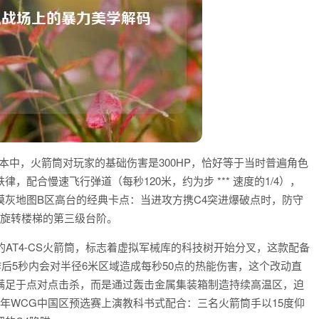
版本中，火箭筒对玩家的基础伤害是300HP，恰好等于当时普遍角色
律，配合慢速飞行弹道（每秒120米，约为步 *** 速度的1/4），
灰地图B区高台的经典卡点：当进攻方携C4突进爆破点时，防守
盖旋转楼梯的第三级台阶。
出的AT4-CS火箭筒，标志着虚拟军械库的科技树开始分叉，这款配备
后5秒内会对半径6米区域造成每秒50点的热能伤害，这个改动直
满足于点对点击杀，而是通过轰击金属集装箱制造持续高温区，迫
014年WCG中国区预选赛上演教科书式配合：三名火箭筒手以15度仰