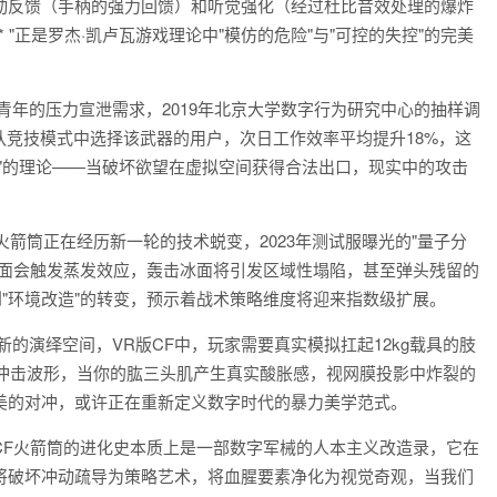
动反馈（手柄的强力回馈）和听觉强化（经过杜比音效处理的爆炸
 "正是罗杰·凯卢瓦游戏理论中"模仿的危险"与"可控的失控"的完美
青年的压力宣泄需求，2019年北京大学数字行为研究中心的抽样调
团队竞技模式中选择该武器的用户，次日工作效率平均提升18%，这
"的理论——当破坏欲望在虚拟空间获得合法出口，现实中的攻击
火箭筒正在经历新一轮的技术蜕变，2023年测试服曝光的"量子分
水面会触发蒸发效应，轰击冰面将引发区域性塌陷，甚至弹头残留的
到"环境改造"的转变，预示着战术策略维度将迎来指数级扩展。
的演绎空间，VR版CF中，玩家需要真实模拟扛起12kg载具的肢
力的冲击波形，当你的肱三头肌产生真实酸胀感，视网膜投影中炸裂的
美的对冲，或许正在重新定义数字时代的暴力美学范式。
CF火箭筒的进化史本质上是一部数字军械的人本主义改造录，它在
将破坏冲动疏导为策略艺术，将血腥要素净化为视觉奇观，当我们