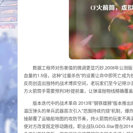
数据工程师对伤害值的微调更显巧妙,2008年公测
血量的1.5倍，这种"过量杀伤"的设置让命中即死亡成为铁
反而创造出独特的战术博弈空间，老玩家们至今记得沙漠
方火箭筒手需要预判3秒提前量，让弹道抛物线精确覆
版本迭代中的战术革命 2013年"钢铁雄狮"版本推
温压弹头的单兵武器首次引入"范围持续灼烧"机制，爆炸
接颠覆了运输船地图的攻防节奏，持火箭筒的玩家不再
使对方改变既定移动路线，职业战队GDG.Star曾在2