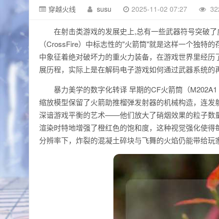
穿越火线
susu
2025-11-02 07:27
32
在射击类游戏的发展史上,总有一些武器符号突破
（CrossFire）中标志性的"火箭筒"就是这样一个独
中象征着绝对破坏力的重火力装备，在游戏世界里经历
展历程，实际上是在解码电子游戏如何通过武器系统的
暴力美学的数字化转译 早期的CF火箭筒（M202A1
缩放模型保留了火箭助推榴弹发射器的机械构造，连发射时
深谙游戏平衡的艺术——他们放大了硝烟效果的粒子数量
渲染时特地增强了橙红色的饱和度，这种视觉强化使得每次
分辨率下，炸裂的混凝土碎块与飞舞的火焰仍能带给玩家最