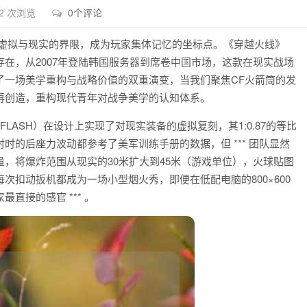
2 次浏览
0个评论
了虚拟与现实的界限，成为玩家集体记忆的坐标点。《穿越火线》
特的存在，从2007年登陆韩国服务器到席卷中国市场，这款在现实战场
了一场美学重构与战略价值的双重演变，当我们聚焦CF火箭筒的发
再创造，重构现代青年对战争美学的认知体系。
 FLASH）在设计上实现了对现实装备的虚拟复刻，其1:0.87的等比
的后座力波动都参考了美军训练手册的数据，但 *** 团队显然
，将爆炸范围从现实的30米扩大到45米（游戏单位），火球贴图
扣动扳机都成为一场小型烟火秀，即便在低配电脑的800×600
直接的感官 *** 。