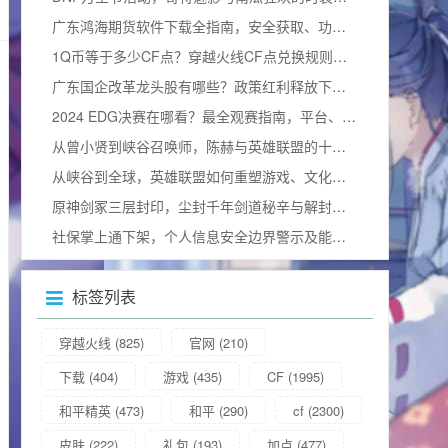
广东鸿海期货软件下载全指南，安全获取、功能解析与使用技巧
1Q币等于多少CF点？穿越火线CF点兑换规则与实用攻略详解
广东国企改革龙头股有哪些？政策红利释放下的价值重估与布局窗口解析
2024 EDG决赛在哪看？最全观赛指南，平台、细节及视频观看方式汇总
从曾小贤到峡谷召唤师，陈赫与英雄联盟的十年羁绊及综艺情缘
从峡谷到全球，英雄联盟如何重塑游戏、文化与社会及影响力更大选手
原神剑冢三层封印，尘封千年剑道秘辛与解封全攻略
社保掌上通下架，个人信息安全边界警示及能否重新下载的疑问
标签列表
穿越火线
(825)
官网
(210)
下载
(404)
游戏
(435)
CF
(1995)
和平精英
(473)
和平
(290)
cf
(2300)
皮肤
(222)
礼包
(193)
加点
(477)