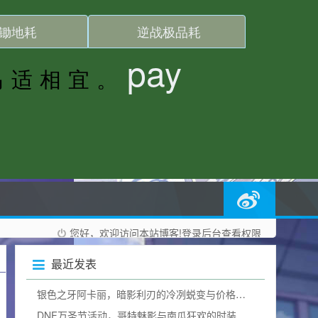
您好，欢迎访问本站博客!
登录后台
查看权限
最近发表
银色之牙阿卡丽，暗影利刃的冷冽蜕变与价格询问
DNF万圣节活动，哥特魅影与南瓜狂欢的时装奇幻碰撞