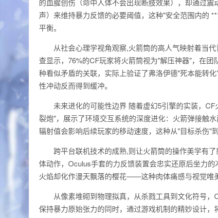
的血腥创伤（命中人体不会出现断肢效果），却通过震
声）来维持暴力反馈的必要阈值，这种"安全范围内的 ***
平衡。
从社会心理学视角观察,火箭筒的高人气映射着当代
查显示，76%的CF玩家将火箭筒视为"解压神器"，在
种看似矛盾的关联，实际上验证了弗洛伊德"死本能转化
性冲动反而得到缓冲。
未来进化的可能性边界 随着虚幻5引擎的实装，CF
裂炮"，展示了环境交互系统的深度进化：火箭弹接触
辐射值会影响后续玩家的移动速度，这种从"目标杀伤"
跨平台联机技术的成熟,则让火箭筒的操作美学有了新
体动作，Oculus手套的力反馈装置会忠实还原后坐
火焰却化作漫天飘落的樱花——这种肉体痛感与视觉唯
从像素堆砌到物理拟真，从杀戮工具到文化符号，
保持暴力原始张力的同时，通过游戏机制的精妙设计，