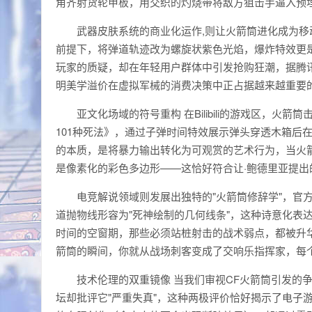
角齐射货轮甲板，用交织的灼烧带将敌方狙击手逼入预埋
武器皮肤系统的商业化运作,则让火箭筒进化成为移动
前提下，将弹道轨迹改为螺旋状紫色光焰，爆炸特效更
玩家的质疑，却在年轻用户群体中引发抢购狂潮，据腾讯
明美学溢价在虚拟军械的消费决策中正占据越来越重要
亚文化场域的符号重构 在Bilibili的游戏区，火箭
101种死法》，通过子弹时间特效展示弹头穿透木箱后
的本质，是将暴力输出转化为可观赏的艺术行为，当火
是像素化的彩色多边形——这恰好符合让·鲍德里亚提出
电竞解说领域则发展出独特的"火箭筒修辞学"，官方
道抛物线形容为"死神绘制的几何线条"，这种诗意化表
时间的空窗期，那些必须站桩射击的战术弱点，都被升
箭筒的瞬间，你就从战场刺客变成了交响乐指挥家，每
技术伦理的双重镜像 当我们审视CF火箭筒引发的
坛却批评它"严重失真"，这种两极评价恰好揭示了电子