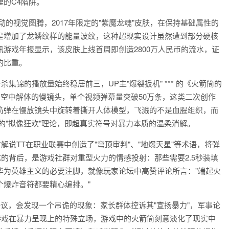
的C4陷阱。
的视觉图腾，2017年限定的"紫魔龙魂"皮肤，在保持基础属性的
是增加了龙鳞纹样的能量波纹，这种超现实设计虽然遭到部分硬核
游戏年报显示，该皮肤上线首周即创造2800万人民币的流水，证
的比重。
筒击杀集锦的播放量始终稳居前三，UP主"爆裂扳机" *** 的《火箭筒的
在空中解体的慢镜头，单个视频弹幕量突破50万条，这类二次创作
箭弹在慢放镜头中旋转着撕开人体模型，飞溅的不是血腥组织，而
的"拟像狂欢"理论，即超真实符号对暴力本质的温柔消解。
解说TT在职业联赛中创造了"穹顶审判"、"地爆天星"等术语，将弹
达的背后，是游戏社群对重型火力的情感投射：那些需要2.5秒装填
华为英雄主义的必要注脚，就像玩家论坛中高赞评论所言："端起火
个爆炸音符都要精心编排。"
争议，会发现一个吊诡的现象：家长群体控诉其"宣扬暴力"，军事论
游戏在暴力呈现上的特殊立场，游戏中的火箭筒刻意淡化了现实中