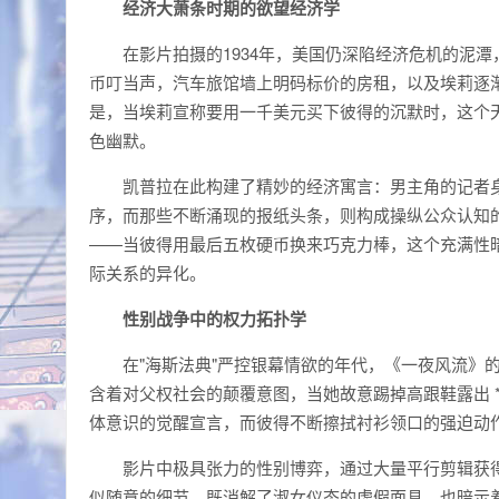
经济大萧条时期的欲望经济学
在影片拍摄的1934年，美国仍深陷经济危机的泥
币叮当声，汽车旅馆墙上明码标价的房租，以及埃莉逐
是，当埃莉宣称要用一千美元买下彼得的沉默时，这个
色幽默。
凯普拉在此构建了精妙的经济寓言：男主角的记者
序，而那些不断涌现的报纸头条，则构成操纵公众认知
——当彼得用最后五枚硬币换来巧克力棒，这个充满性
际关系的异化。
性别战争中的权力拓扑学
在"海斯法典"严控银幕情欲的年代，《一夜风流》
含着对父权社会的颠覆意图，当她故意踢掉高跟鞋露出 *
体意识的觉醒宣言，而彼得不断擦拭衬衫领口的强迫动
影片中极具张力的性别博弈，通过大量平行剪辑获
似随意的细节，既消解了淑女仪态的虚假面具，也暗示