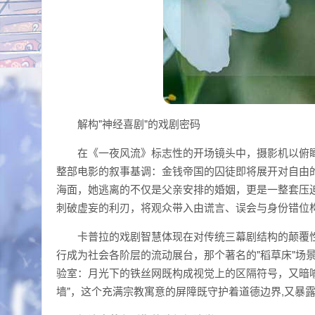
解构"神经喜剧"的戏剧密码
在《一夜风流》标志性的开场镜头中，摄影机以俯
整部电影的叙事基调：金钱帝国的囚徒即将展开对自由
海面，她逃离的不仅是父亲安排的婚姻，更是一整套压
刺破虚妄的利刃，将观众带入由谎言、误会与身份错位
卡普拉的戏剧智慧体现在对传统三幕剧结构的颠覆
行成为社会各阶层的流动展台，那个著名的"稻草床"场
验室：月光下的铁丝网既构成视觉上的区隔符号，又暗
墙"，这个充满宗教寓意的屏障既守护着道德边界,又暴