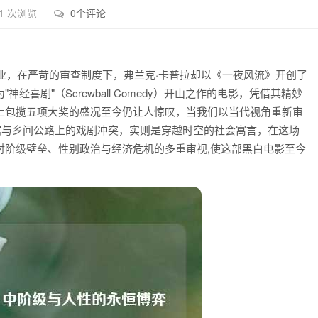
1 次浏览
0个评论
产业，在严苛的审查制度下，弗兰克·卡普拉却以《一夜风流》开创了
喜剧"（Screwball Comedy）开山之作的电影，凭借其精妙
上包揽五项大奖的盛况至今仍让人惊叹，当我们以当代视角重新审
馆与乡间公路上的戏剧冲突，实则是穿越时空的社会寓言，在这场
对阶级壁垒、性别政治与经济危机的多重审视,使这部黑白电影至今