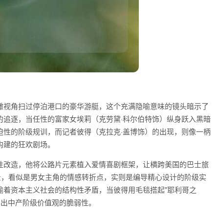
瞰视角扫过停泊港口的豪华游艇，这个充满隐喻意味的镜头暗示了
的追逐，当任性的富家女埃莉（克劳黛·科尔伯特饰）纵身跃入黑暗
迫性的阶级规训，而记者彼得（克拉克·盖博饰）的出现，则像一柄
构建的狂欢剧场。
性改造，他将公路片元素植入爱情喜剧框架，让横跨美国的巴士旅
景，看似是男女主角的情感转折点，实则是编导精心设计的阶级实
喻着资本主义社会的结构性矛盾，当彼得用毛毯搭起"耶利哥之
露出中产阶级价值观的脆弱性。