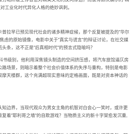
是对工业化时代异化人格的绝妙讽刺。
卡普拉早已预见现代社会的诸多精神症候，那个反复被提及的"华尔
遍焦虑的原始镜像，电影中关于"真实与谎言"的辩证讨论，在社交媒
头条，这不正是"后真相时代"的预言式隐喻吗？
教科书级别，他利用深焦镜头制造的空间挤压感，将汽车旅馆逼仄房
公路场景，则暗示着整个社会价值体系的失序与重构，特别是电影
现摩天楼群，这个充满超现实意味的定格画面，既是对资本神话的
认知边界，当现代观众为男女主角的机智对白会心一笑时，或许更
复着"耶利哥之墙"的自欺游戏？当物质主义的新十字架愈发沉重,