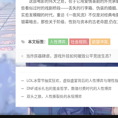
这部电影的伟大之处，在于它用爱情喜剧的外壳承
些看似过时的戏剧桥段——丢失的行李箱、伪装的婚姻
实愈发模糊的时代，重访《一夜风流》不仅是对经典电
银幕暗去，那些关于阶级、性别与资本的古老命题,仍在
本文标签：
人性博弈,
社会规则,
欲望冲突,
当炸房器肆虐，游戏外挂如何摧毁公平竞技生态？
LOL冰雪节抽奖狂欢，虚拟盛宴背后的人性博弈与理性
南
DNF成长礼包的氪金哲学，数值付费时代的人性博弈
双头之狼，人性撕裂处的永恒博弈