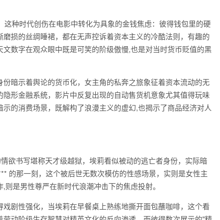
潭，这种时代创伤在电影中转化为具象的金钱焦虑：彼得钱包里的硬
渐磨损的丝绸睡裙，都在无声控诉着资本主义的冷酷法则，有趣的
天文数字在观众眼中既是可笑的阶级傲慢,也是对当时货币贬值的黑
身份暗示着舆论的货币化，女主角的私奔之旅象征着资本流动的无
的隐形金融系统，影片中反复出现的自动售货机意象尤其值得玩味
暗示的消费场景，既解构了浪漫主义的虚幻,也揭示了商品经济对人
的情欲书写堪称天才级越狱，埃莉看似被动的逃亡者身份，实际暗
** 的那一刻，这个被后世无数次模仿的性感场景，实则是女性主
作,则是男性尊严在新时代浪潮冲击下的焦虑投射。
得戏剧性强化，当埃莉在早餐桌上熟练地撕开面包蘸咖啡，这个看
着劳动阶级生存智慧对精英文化的反向渗透，而彼得数次展示的"精