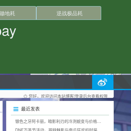
您好，欢迎访问本站博客!
登录后台
查看权限
最近发表
银色之牙阿卡丽，暗影利刃的冷冽蜕变与价格询问
DNF万圣节活动，哥特魅影与南瓜狂欢的时装奇幻碰撞