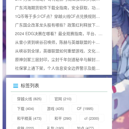
广东鸿海期货软件下载全指南，安全获取、功能解析与使用技巧
1Q币等于多少CF点？穿越火线CF点兑换规则与实用攻略详解
广东国企改革龙头股有哪些？政策红利释放下的价值重估与布局窗口解析
2024 EDG决赛在哪看？最全观赛指南，平台、细节及视频观看方式汇总
从曾小贤到峡谷召唤师，陈赫与英雄联盟的十年羁绊及综艺情缘
从峡谷到全球，英雄联盟如何重塑游戏、文化与社会及影响力更大选手
原神剑冢三层封印，尘封千年剑道秘辛与解封全攻略
社保掌上通下架，个人信息安全边界警示及能否重新下载的疑问
标签列表
穿越火线
(825)
官网
(210)
下载
(404)
游戏
(435)
CF
(1995)
和平精英
(473)
和平
(290)
cf
(2300)
皮肤
(222)
礼包
(193)
加点
(477)