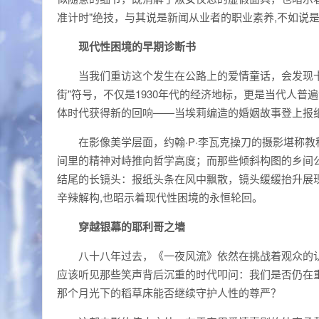
准计时"绝技，与其说是新闻从业者的职业素养,不如说
现代性困境的早期诊断书
当我们重访这个发生在公路上的爱情童话，会发现
街"符号，不仅是1930年代的经济地标，更是当代人普
体时代获得新的回响——当埃莉编造的婚姻故事登上报纸
在影像美学层面，约翰·P·李瓦克操刀的摄影堪称
间里的精神对峙推向哲学高度；而那些倾斜构图的乡间
结尾的长镜头：报纸头条在风中飘散，镜头缓缓抬升展
辛辣解构,也昭示着现代性困境的永恒轮回。
穿越银幕的耶利哥之墙
八十八年过去，《一夜风流》依然在挑战着观众的
应该听见那些笑声背后沉重的时代叩问：我们是否仍在重
那个月光下的稻草床能否继续守护人性的尊严？