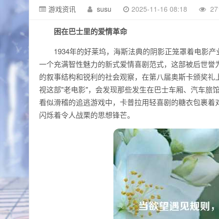
游戏资讯
susu
2025-11-16 08:18
27
困在巴士里的爱情革命
1934年的好莱坞，海斯法典的阴影正笼罩着电影
一个充满智性魅力的新式爱情喜剧范式，这部被后世誉为"神经
的叙事结构和锐利的社会观察，在第八届奥斯卡颁奖礼
视这部"老电影"，会发现那些发生在巴士车厢、汽车旅
看似滑稽的追逃游戏中，卡普拉用轻喜剧的糖衣包裹着
闪烁着令人战栗的思想锋芒。