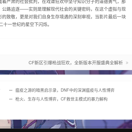
载着严肃的社会批判，在戏谑狂欢中坚守知识分子的道德勇气，那
、公路追逐——实则是理解现代社会的关键密码，在这个虚拟与现
影的致敬，更是对我们自身生存境遇的深刻审视，当影片最后一块
二十一世纪的星空下闪烁。
CF新区引爆枪战狂欢，全新版本开服盛典全解析
指
瘟疫之源的暗黑启示录，DNF中的深渊瘟疫与人性博弈
枪火、生存与人性博弈，CF救世主模式的暴力解构