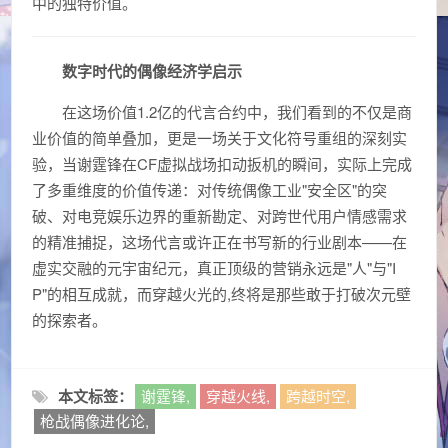
中的独特价值。
数字时代的偶像经济学启示
在这场价值1.2亿的代言合约中，我们看到的不仅是商
业价值的简单叠加，更是一场关于文化符号重组的深刻实
验，当谢霆锋在CF虚拟战场扣动扳机的瞬间，实际上完成
了多重维度的价值传递：对传统偶像工业"安全区"的突
破、对电竞娱乐边界的重新勘定、对跨世代用户情感需求
的精准捕捉，这场代言或许正在书写新的行业剧本——在
虚实交融的元宇宙纪元，真正顶级的营销永远是"人"与"I
P"的相互成就，而穿越火光的,终将是那些敢于打破次元壁
的探索者。
本文标签：
谢霆锋,
穿越火线,
跨越时空,
枪战偶像进化论,