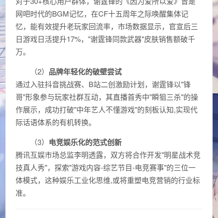
对于30+核心用户群体，谢霆锋的《因为爱所以爱》曾是
网吧时代的BGM记忆，在CF十五周年之际唤醒集体记
忆，能有效提升老玩家回流率，市场数据显示，官宣后三
日游戏日活提升17%，"谢霆锋同款武器"皮肤销售额破千
万。
（2）
品牌年轻化的破壁尝试
通过入驻抖音挑战赛、B站二创激励计划，谢霆锋以"锋
哥"形象参与玩家社群互动，其直播首秀中"瞬狙三杀"的操
作展示，成功打破"中年艺人不懂游戏"的刻板认知,实现代
际话语体系的有机转换。
（3）
电竞娱乐化的范式创新
腾讯互娱市场总监李明透露，双方将合作开发"明星战术竞
技真人秀"，探索"游戏内容-综艺节目-电竞赛事"的三位一
体模式，这种娱乐工业化思维,或将重塑电竞营销的行业标
准。