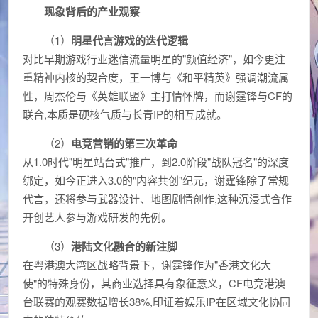
现象背后的产业观察
（1）
明星代言游戏的迭代逻辑
对比早期游戏行业迷信流量明星的"颜值经济"，如今更注
重精神内核的契合度，王一博与《和平精英》强调潮流属
性，周杰伦与《英雄联盟》主打情怀牌，而谢霆锋与CF的
联合,本质是硬核气质与长青IP的相互成就。
（2）
电竞营销的第三次革命
从1.0时代"明星站台式"推广，到2.0阶段"战队冠名"的深度
绑定，如今正进入3.0的"内容共创"纪元，谢霆锋除了常规
代言，还将参与武器设计、地图剧情创作,这种沉浸式合作
开创艺人参与游戏研发的先例。
（3）
港陆文化融合的新注脚
在粤港澳大湾区战略背景下，谢霆锋作为"香港文化大
使"的特殊身份，其商业选择具有象征意义，CF电竞港澳
台联赛的观赛数据增长38%,印证着娱乐IP在区域文化协同