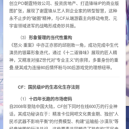
创立PO朝霆特效公司、投资房地产、打造锋味IP的商业版
图扩张，展现了谢霆锋从艺人到企业家的转型智慧，这种
永不止步的"破圈"精神，与CF从端游霸主向移动电竞、元
宇宙领域进军的战略形成奇妙共振。
（3）
形象管理的当代性重构
《怒火·重案》中亦正亦邪的邱刚敖一角，成功完成中生代
演员的银幕形象迭代，通过《十二道锋味》展现的匠人精
神，又精准对接Z世代对"专业主义"的崇拜，多重身份的重
叠,使其成为连接80后情怀粉与00后游戏党的理想纽带。
CF：国民级IP的生态化生存法则
（1）
十四年长跑的市场密码
自2008年登陆中国大陆，CF创下同时在线600万的行业神
话，其成功秘诀在于：精准卡位网吧文化黄金期、独创"人
民币武器不影响平衡"的付费模型、构建"运输船-沙漠灰"等
经典地图的玩法共识，这些要素共同塑造了独有的"平民电