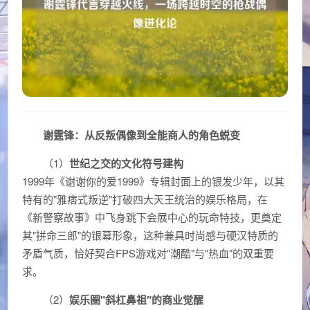
谢霆锋：从反叛偶像到全能商人的角色蜕变
（1）
世纪之交的文化符号建构
1999年《谢谢你的爱1999》专辑封面上的银发少年，以其
特有的"雅痞式叛逆"打破四大天王统治的娱乐格局，在
《新警察故事》中飞身跳下会展中心的玩命特技，更奠定
其"拼命三郎"的银幕形象，这种兼具时尚感与硬汉特质的
矛盾气质，恰好契合FPS游戏对"潮酷"与"热血"的双重要
求。
（2）
娱乐圈"斜杠鼻祖"的商业觉醒