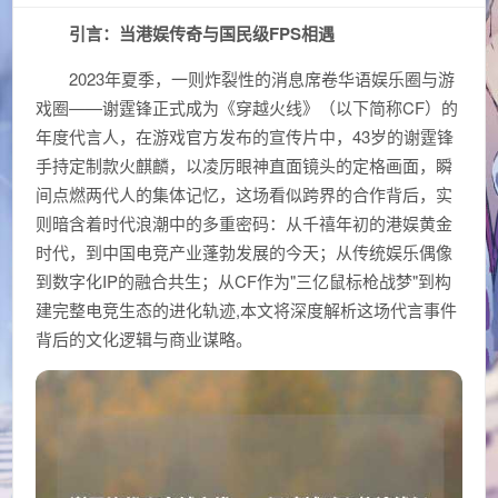
引言：当港娱传奇与国民级FPS相遇
2023年夏季，一则炸裂性的消息席卷华语娱乐圈与游
戏圈——谢霆锋正式成为《穿越火线》（以下简称CF）的
年度代言人，在游戏官方发布的宣传片中，43岁的谢霆锋
手持定制款火麒麟，以凌厉眼神直面镜头的定格画面，瞬
间点燃两代人的集体记忆，这场看似跨界的合作背后，实
则暗含着时代浪潮中的多重密码：从千禧年初的港娱黄金
时代，到中国电竞产业蓬勃发展的今天；从传统娱乐偶像
到数字化IP的融合共生；从CF作为"三亿鼠标枪战梦"到构
建完整电竞生态的进化轨迹,本文将深度解析这场代言事件
背后的文化逻辑与商业谋略。