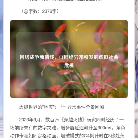
（总字数：2376字）
虚拟世界的"地震"： *** 异常事件全景回溯
2023年9月，数百万《穿越火线》玩家同时经历了一
场前所未有的数字灾难，服务器延迟飙升至900ms，角色
动作卡顿如同定格动画，爆破模式的C4倒计时在3秒处永