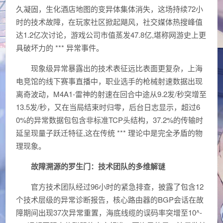
久凝固，生化酒店地图的变异体集体消失，这场持续72小
时的技术故障，在玩家社区掀起飓风，社交媒体热搜峰值
达1.2亿次讨论，游戏公司市值蒸发47.8亿,堪称网游史上更
具破坏力的 *** 异常事件。
现象级异常暴露出的技术表征远比表面更复杂，上海
电竞馆的线下赛事直播中，职业选手的枪械射速数据出现
离奇波动，M4A1-雷神的射速在回合中途从9.2发/秒突增至
13.5发/秒，又在当局结束时归零，后台日志显示，超过6
0%的异常数据包包含非标准TCP头结构，37.2%的传输时
延呈现量子跃迁特征,这在传统 *** 理论中是完全矛盾的物
理现象。
故障溯源的罗生门：技术团队的多维解谜
官方技术团队经过96小时的紧急排查，披露了包含12
个技术层级的异常诊断报告，核心路由器的BGP会话在故
障期间出现37次异常重置，海底线缆的误码率突增至10^-