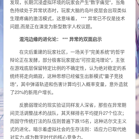
发现，长期沉浸虚拟环境的玩家会产生"数字痛觉"，当角
色持续处于异常状态时，玩家大脑的岛叶皮层会出现类似
生理疼痛的激活模式，这意味着， *** 异常已不仅是技术
问题,而是正在演变为新型数字人权议题。
混沌边缘的进化论： *** 异常的双面启示
在灾后重建的玩家社区，一场关于"完美系统"的哲学
辩论正在发酵，部分极客玩家提出"可控混沌理论"，主张
在游戏底层保留特定比例的不确定性，认为绝对稳定的系
统终将走向熵寂，这种思想已经催生出新模式"量子竞技
场"，其中弹道轨迹和伤害计算均引入概率变量，意外造就
了23%的新用户增长。
反脆弱理论的现实验证同样发人深省，那些在异常期
间灵活调整战术的战队，其天梯排名平均提升27个位次；
而固守传统打法的队伍则普遍下跌15名，这种达尔文主义
式的进化，暗示着虚拟社会的生存法则：适应力已取代绝
对实力,成为数字时代的核心竞争力。