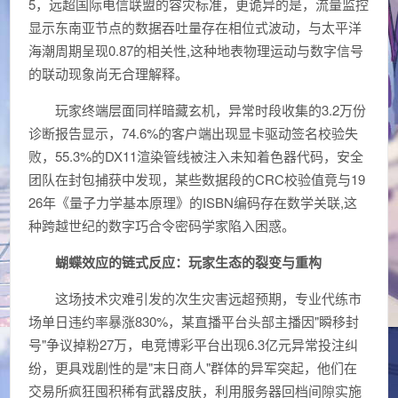
5，远超国际电信联盟的容灾标准，更诡异的是，流量监控
显示东南亚节点的数据吞吐量存在相位式波动，与太平洋
海潮周期呈现0.87的相关性,这种地表物理运动与数字信号
的联动现象尚无合理解释。
玩家终端层面同样暗藏玄机，异常时段收集的3.2万份
诊断报告显示，74.6%的客户端出现显卡驱动签名校验失
败，55.3%的DX11渲染管线被注入未知着色器代码，安全
团队在封包捕获中发现，某些数据段的CRC校验值竟与19
26年《量子力学基本原理》的ISBN编码存在数学关联,这
种跨越世纪的数字巧合令密码学家陷入困惑。
蝴蝶效应的链式反应：玩家生态的裂变与重构
这场技术灾难引发的次生灾害远超预期，专业代练市
场单日违约率暴涨830%，某直播平台头部主播因"瞬移封
号"争议掉粉27万，电竞博彩平台出现6.3亿元异常投注纠
纷，更具戏剧性的是"末日商人"群体的异军突起，他们在
交易所疯狂囤积稀有武器皮肤，利用服务器回档间隙实施