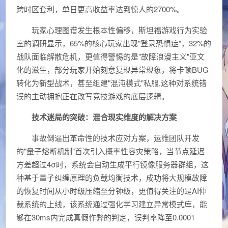
跨时区套利，单日更高收益率达到惊人的2700%。
玩家心理图谱发生根本性偏移，斯坦福游戏行为实验
室的调研显示，65%的核心玩家出现"登录恐惧症"，32%的
战队面临解散危机，更值得警惕的是"故障浪漫主义"亚文
化的滋生，部分玩家开始刻意复现异常现象，将卡顿BUG
转化为新型战术，甚至组建"混沌模式"私服,这种对系统错
误的主动拥抱正在改写竞技游戏的底层逻辑。
技术迷局的突破：混合现实维度的解决方案
事故倒逼出革命性的技术应对方案，运维团队开发
的"量子熔断机制"首次引入概率性容灾策略，当节点延迟
方差超过4σ时，系统会自动生成平行镜像服务器群组，这
种基于量子纠缠原理的负载均衡技术，成功将大规模故障
的恢复时间从小时级压缩至分钟级，更值得关注的是AI仲
裁系统的上线，该系统通过强化学习建立异常模式库，能
够在30ms内完成真假作弊的判定，误判率降至0.0001