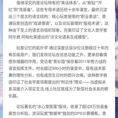
值得深究的是论坛特有的"黑话体系"，从"刷钻""开
红"到"洗装备"，这些专用术语历经十余年演变，最终沉淀
出三个层次的语言结构：核心玩家使用的"职业黑话"、普
通玩家创造的"戏谑俚语"、以及论坛管理的"版规术语"，这
种由下至上的语言自组织现象，完美印证了文化人类学家
阿尔君·阿帕杜莱提出的"次文化语系生成模型"。
玩家记忆的拓扑学 通过深度访谈32位注册超过十年的
骨灰级用户，我们发现论坛在信息功能之外，更承担着情
感存储器的作用，受访者"青衫隐"保存着2011年势力战的
语音指挥文件，时长超过300小时的录音中，既有战术部
署的理性分析，也有成员生日时的即兴合唱，这种数字痕
迹印证了社会学家项飙提出的"附近性"理论——当虚拟关
系深度介入现实生活,线上社区就成为了新型社会关系的孵
化器。
论坛著名的"冰心堂医案"版块，收录了超过8万份装备
属性分析贴，资深玩家"数据帝"独创的DPS计算模板，曾