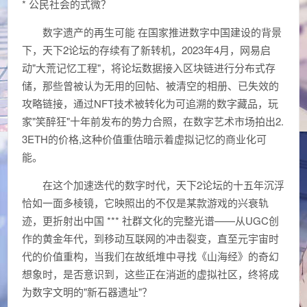
* 公民社会的式微？
数字遗产的再生可能 在国家推进数字中国建设的背景
下，天下2论坛的存续有了新转机，2023年4月，网易启
动"大荒记忆工程"，将论坛数据接入区块链进行分布式存
储，那些曾被认为无用的回帖、被清空的相册、已失效的
攻略链接，通过NFT技术被转化为可追溯的数字藏品，玩
家"笑醉狂"十年前发布的势力合照，在数字艺术市场拍出2.
3ETH的价格,这种价值重估暗示着虚拟记忆的商业化可
能。
在这个加速迭代的数字时代，天下2论坛的十五年沉浮
恰如一面多棱镜，它映照出的不仅是某款游戏的兴衰轨
迹，更折射出中国 *** 社群文化的完整光谱——从UGC创
作的黄金年代，到移动互联网的冲击裂变，直至元宇宙时
代的价值重构，当我们在故纸堆中寻找《山海经》的奇幻
想象时，是否意识到，这些正在消逝的虚拟社区，终将成
为数字文明的"新石器遗址"？