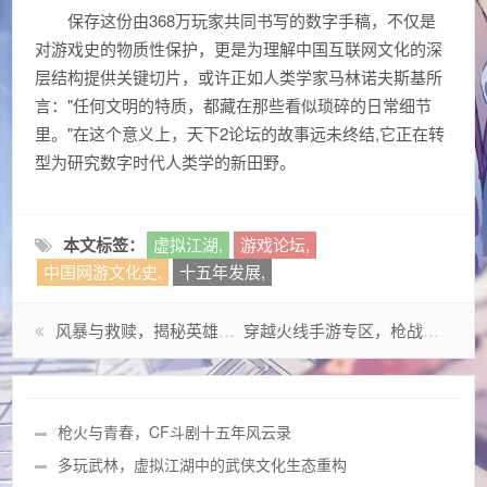
保存这份由368万玩家共同书写的数字手稿，不仅是
对游戏史的物质性保护，更是为理解中国互联网文化的深
层结构提供关键切片，或许正如人类学家马林诺夫斯基所
言："任何文明的特质，都藏在那些看似琐碎的日常细节
里。"在这个意义上，天下2论坛的故事远未终结,它正在转
型为研究数字时代人类学的新田野。
本文标签：
虚拟江湖,
游戏论坛,
中国网游文化史,
十五年发展,
风暴与救赎，揭秘英雄联盟中的暴风女神迦娜
穿越火线手游专区，枪战竞技的移动进化论
枪火与青春，CF斗剧十五年风云录
多玩武林，虚拟江湖中的武侠文化生态重构