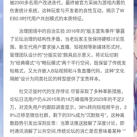
被2300多名用户改进迭代，最终被官方采纳为游戏内置的
伤害统计系统，这种玩家与开发者的良性互动，揭示了W
EB2.0时代用户共创模式的本质特征。
治理困境中的自治实验 2016年的"版主罢免事件"暴露
了论坛治理的结构性矛盾，当老玩家主张保持硬核讨论氛
围，新生代用户要求接入直播、短视频等新媒体形式时，
管理团队设计的"分版实验"颇具启示意义，将论坛切割
为"经典模式"与"畅玩模式"两个平行空间，既保留了传统发
帖格式，又允许嵌入B站视频和斗鱼直播代码，这种"文化
隔舱"设计为同类社区的转型提供了宝贵样本。
社交迁徙时代的生存悖论 尽管采取了多种革新措施，
论坛日活用户仍从2015年的18万峰值降至2023年的不足2
万，对流失用户的跟踪调查显示，38%转向短视频平台，2
9%迁移至微信社群，剩下的33%成为"沉默账号"，这种离
散趋势引发出深刻反思：当算法推送肢解了深度讨论，即
时通讯消解了公共空间,传统论坛的消亡是否意味着某种 **