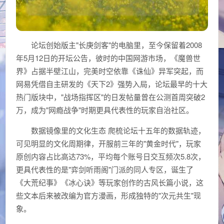
论坛创始版主"长庚剑客"的电脑里，至今保留着2008
年5月12日的开坛公告，彼时的中国网游市场，《魔兽世
界》占据半壁江山，完美时空依靠《诛仙》异军突起，而
网易凭借自主研发的《天下2》强势入局，论坛最早的十大
热门版块中，"战场指挥区"的日发帖量曾在公测首周突破2
万，成为"网瘾战争"时期更具代表性的玩家自治社区。
数据镜像里的文化生态 爬梳论坛十五年的数据轨迹，
可见明显的文化周期律，开服前三年的"黄金时代"，玩家
原创内容占比高达73%，平均每个账号日交互频次5.8次，
更具代表性的是"弈剑听雨阁"门派的同人专区，诞生了
《大荒纪事》《冰心诀》等玩家创作的古风长篇小说，这
些文本后来被改编为官方漫画，形成独特的"次元共生"现
象。