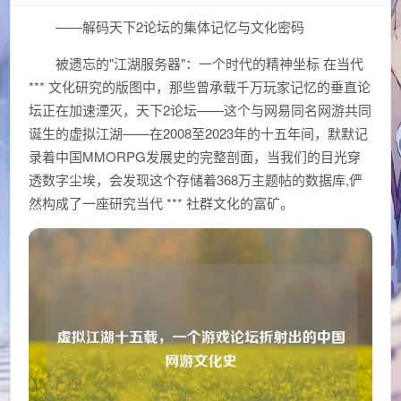
——解码天下2论坛的集体记忆与文化密码
被遗忘的"江湖服务器"：一个时代的精神坐标 在当代
*** 文化研究的版图中，那些曾承载千万玩家记忆的垂直论
坛正在加速湮灭，天下2论坛——这个与网易同名网游共同
诞生的虚拟江湖——在2008至2023年的十五年间，默默记
录着中国MMORPG发展史的完整剖面，当我们的目光穿
透数字尘埃，会发现这个存储着368万主题帖的数据库,俨
然构成了一座研究当代 *** 社群文化的富矿。