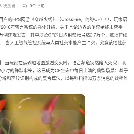
3 次浏览
0个评论
的FPS网游《穿越火线》（CrossFire，简称CF）中，玩家语
随着2018年禁言系统的强化升级，关于言论边界的争议始终未曾平
0万例违规发言，其中涉及CF的日均封禁账号达2.7万个，这场持续
悖论：当人工智能管控系统与人类社交本能产生冲突，究竟该牺牲部
？
】 当玩家在运输船地图激烈交火时，语音频道突然陷入死寂，系
72小时的静默牢笼，这已成为CF生态中每日上演的典型场景：基于
分析和声纹识别构成的复合算法，以每秒扫描30万条消息的效率维