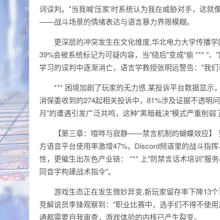
词误判。"当我喊‘压家’时系统认为我在威胁对手，这
——战斗场景的情绪表达与语言暴力界限模糊。
更深层的冲突发生在文化维度,华北电力大学传播学团
39%会被系统标记为可疑内容，当"绕后"变成"偷 *** 
学习的误判中逐渐消亡，语言学教授张明远警告："我们可能
*** 困境加剧了玩家的无力感,某投诉平台数据显
消保委收到的274起相关投诉中，81%涉及证据不透明
月"的遭遇引发广泛共鸣，这种"黑暗裁决"模式严重削弱
【第三章：喧哗与寂静——禁言机制的蝴蝶效应】
方语音平台使用率激增47%，Discord频道里的战
性，更催生出灰色产业链： *** 上"防禁言话术培训"服
同音字构建战术指令"。
游戏生态正在发生微妙异变,新玩家留存率下降13个
竞解说员李锋观察到："职业比赛中，选手们不得不使用
通都需要自我审查，游戏体验的内核已产生裂变。