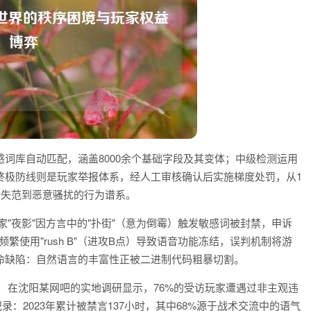
词库自动匹配，涵盖8000余个基础字段及其变体；中级检测运用
终极防线则是玩家举报体系，经人工审核确认后实施梯度处罚，从1
语失范到恶意骚扰的行为谱系。
"夜影"因方言中的"扑街"（意为倒霉）触发敏感词被封禁，申诉
中频繁使用"rush B"（进攻B点）导致语音功能冻结，误判机制将游
命缺陷：自然语言的丰富性正被二进制代码粗暴切割。
 在沈阳某网吧的实地调研显示，76%的受访玩家遭遇过非主观违
录：2023年累计被禁言137小时，其中68%源于战术交流中的语气