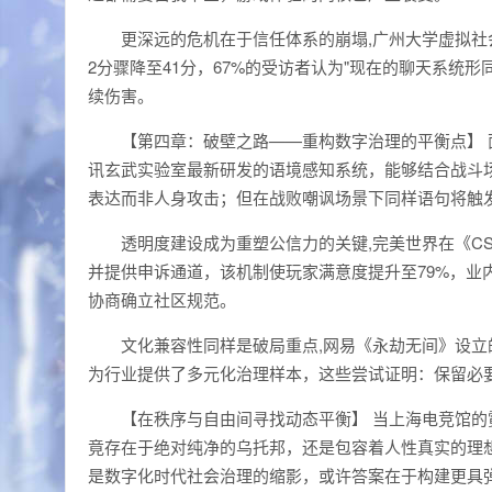
更深远的危机在于信任体系的崩塌,广州大学虚拟社会
2分骤降至41分，67%的受访者认为"现在的聊天系统形
续伤害。
【第四章：破壁之路——重构数字治理的平衡点】
讯玄武实验室最新研发的语境感知系统，能够结合战斗场
表达而非人身攻击；但在战败嘲讽场景下同样语句将触发
透明度建设成为重塑公信力的关键,完美世界在《CS
并提供申诉通道，该机制使玩家满意度提升至79%，业
协商确立社区规范。
文化兼容性同样是破局重点,网易《永劫无间》设
为行业提供了多元化治理样本，这些尝试证明：保留必
【在秩序与自由间寻找动态平衡】 当上海电竞馆
竟存在于绝对纯净的乌托邦，还是包容着人性真实的理
是数字化时代社会治理的缩影，或许答案在于构建更具弹