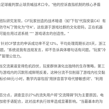
就像足球裁判禁止球员喊战术口令。"他的控诉直指机制的核心矛盾
队研究发现，CF玩家创造的战术暗语（如"下包"代指安装C4）有
"、"防守A门"简化为"守A"，这些源于游戏社群的文化密码，正在机器
在用过滤系统 *** 游戏语言的创造性。"
示，针对CF禁言的申诉成功率不足12%，平均处理周期长达5天，浙江
问题。"系统说我有违规发言，却不告诉具体哪句话有问题。"玩家"冷
了管理公信力。
 当交流渠道变得危机四伏，玩家群体演化出独特的生存策略，第三
斗指挥与游戏内的沉默形成鲜明反差，这种分流不仅削弱了游戏内社交黏
务标价88元/小时，教学内容包括"用拼音首字母代替敏感词"、"利用
百分点，调查显示27%的流失用户将"交流障碍"列为主要原因，电
加密手语配合，这对战术执行效率造成显著影响。"当最基本的沟