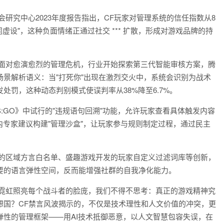
研究中心2023年度报告指出，CF玩家对管理系统的信任指数从8
同虚设"，这种负面情绪正通过社交 *** 扩散，形成对游戏品牌的持
 面对愈演愈烈的管理危机，行业开始探索第三代智能审核方案，腾
景解析语义：当"打死你"出现在激烈交火中，系统会识别为战术
处罚，这种动态判别模式使误判率从38%降至6.7%。
:GO》中试行的"违规语句回溯"功能，允许玩家查看具体触发内容
内专家建议构建"管理沙盒"，让玩家参与规则制定过程，通过民主
立的区域方言白名单、盛趣游戏开发的玩家自定义过滤词库等创新，
要的语言弹性空间，反而能增强社群的自我净化能力。
的霓虹照亮每个战斗者的脸庞，我们不得不思考：真正的游戏精神究
想国？CF禁言风波揭示的，不仅是技术理性和人文价值的冲突，更
性的管理框架——用AI技术抵御恶意，以人文智慧包容失误，在