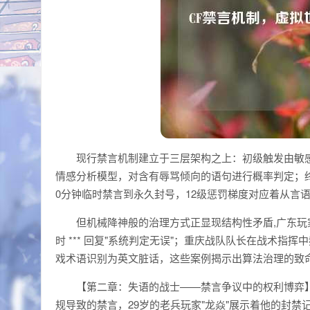
现行禁言机制建立于三层架构之上：初级触发由敏感
情感分析模型，对含有辱骂倾向的语句进行概率判定；
0分钟临时禁言到永久封号，12级惩罚梯度对应着从言
但机械降神般的治理方式正显现结构性矛盾,广东玩家
时 *** 回复"系统判定无误"；重庆战队队长在战术指挥
戏术语识别为英文脏话，这些案例揭示出算法治理的致
【第二章：失语的战士——禁言争议中的权利博弈】
规导致的禁言，29岁的老兵玩家"龙焱"展示着他的封禁记