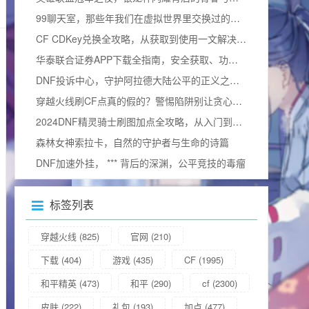
99聊天室，那些年我们在虚拟世界里交换过的青春
CF CDKey兑换全攻略，从获取到使用一文解决所有疑问（含2025兑换码）
华泰联合证券APP下载全指南，安全获取、功能解析与使用技巧
DNF投诉中心，守护阿拉德大陆公平的正义之门官方网站
穿越火线刷CF点真的假的？警惕陷阱别让贪心毁掉游戏体验
2024DNF精灵骑士刷图加点全攻略，从入门到精通，打造一线输出（附加点图）
森林女神索拉卡，自然的守护者与生命的诗篇
DNF加速外挂， *** 背后的深渊，公平竞技的毒瘤
标签列表
穿越火线
(825)
官网
(210)
下载
(404)
游戏
(435)
CF
(1995)
和平精英
(473)
和平
(290)
cf
(2300)
皮肤
(222)
礼包
(193)
加点
(477)