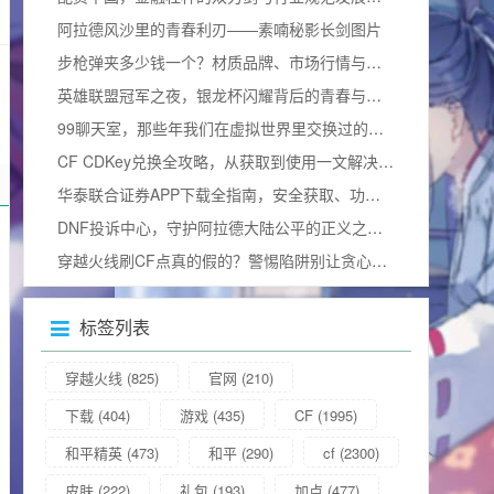
阿拉德风沙里的青春利刃——素喃秘影长剑图片
步枪弹夹多少钱一个？材质品牌、市场行情与合法边界全揭秘
英雄联盟冠军之夜，银龙杯闪耀背后的青春与热血加冕礼
99聊天室，那些年我们在虚拟世界里交换过的青春
CF CDKey兑换全攻略，从获取到使用一文解决所有疑问（含2025兑换码）
华泰联合证券APP下载全指南，安全获取、功能解析与使用技巧
DNF投诉中心，守护阿拉德大陆公平的正义之门官方网站
穿越火线刷CF点真的假的？警惕陷阱别让贪心毁掉游戏体验
标签列表
穿越火线
(825)
官网
(210)
下载
(404)
游戏
(435)
CF
(1995)
和平精英
(473)
和平
(290)
cf
(2300)
皮肤
(222)
礼包
(193)
加点
(477)