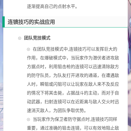
逐渐提高自己的点射水平。
连镜技巧的实战应用
团队竞技模式
在团队竞技模式中,连镜技巧可以发挥巨大的
作用，在爆破模式中，当玩家作为潜伏者进攻敌
方据点时，利用狙击枪的连镜可以迅速清除敌方
的防守队员，为队友打开进攻的通道，在遭遇敌
人时，瞬狙或闪狙可以让玩家在敌人来不及反应
的情况下将其击毙，占据战斗的主动，而对于自
动武器，扫射连镜可以在近距离与敌人交火时迅
速消灭敌人，为团队争取优势。
当玩家作为保卫者防守据点时,连镜技巧同样
重要，通过准确的狙击连镜，可以有效地阻止敌