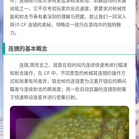
中，连镜技巧是众多玩家追求精准射击、制霸战场的关键
技能之一，它不仅考验玩家的反应速度，更要求对枪械性
能和射击节奏有着深刻的理解与把握，就让我们一同深入
探讨 CF 连镜的奥秘，领略这一技巧在游戏中的独特魅
力。
连镜的基本概念
连镜,简而言之，就是在短时间内连续快速地进行瞄准
和射击操作，在 CF 中，不同类型的枪械其连镜的操作方
式和效果有所差异，狙击枪的连镜更为注重开镜后的瞬间
瞄准与连续射击的精准度；而一些自动武器的连镜则侧重
于快速移动准星并进行密集扫射。