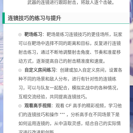
武器的连镜进行跟踪射击，将敌人逐个击破。
连镜技巧的练习与提升
靶场练习
：靶场是练习连镜技巧的更佳场所，玩家
可以在靶场中选择不同的距离和目标，反复进行连镜
射击练习，通过不断地调整射击角度、节奏和准星移
动方式，逐渐提高自己的射击精准度和速度。
自定义房间练习
：创建或加入自定义房间，设置各
种不同的场景和敌人分布，进行有针对性的连镜练
习，可以与队友一起配合，模拟实战中的各种情况，
互相交流经验，共同提高连镜技巧。
观看高手视频
：观看 CF 高手的精彩视频，学习他
们的连镜技巧和操作 *** ，分析高手在不同场景下是
如何运用连镜的，从中汲取灵感，结合自己的实际情
况进行改进和创新。