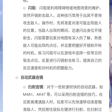
标。
闪狙
：闪狙是利用障碍物或地图场景的掩护，
突然开镜射击敌人，这种技巧常用于出其不意地
攻击敌人，操作时，先将准星对准可能出现敌人
的位置，当敌人出现的瞬间，迅速闪出身位开镜
射击，闪狙需要玩家对地图有深入的了解，熟悉
敌人可能出现的点位，并且要把握好开镜和开枪
的时机，练习闪狙可以在游戏中选择一些常见的
狙击点位，反复进行闪镜射击练习，提高自己的
反应速度和对时机的把握能力。
自动武器连镜
扫射连镜
：对于一些射速较快的自动武器，如
M4A1、AK47 等，可以采用扫射连镜的技巧，在
近距离遭遇敌人时，玩家可以先快速移动准星瞄
准敌人，然后按住鼠标左键进行扫射，在扫射过