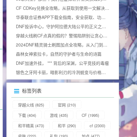
CF CDKey兑换全攻略，从获取到使用一文解决所有疑问（含2025兑换码）
华泰联合证券APP下载全指南，安全获取、功能解析与使用技巧
DNF投诉中心，守护阿拉德大陆公平的正义之门官方网站
穿越火线刷CF点真的假的？警惕陷阱别让贪心毁掉游戏体验
2024DNF精灵骑士刷图加点全攻略，从入门到精通，打造一线输出（附加点图）
森林女神索拉卡，自然的守护者与生命的诗篇
DNF加速外挂， *** 背后的深渊，公平竞技的毒瘤
银色之牙阿卡丽，暗影利刃的冷冽蜕变与价格询问
标签列表
穿越火线
(825)
官网
(210)
下载
(404)
游戏
(435)
CF
(1995)
和平精英
(473)
和平
(290)
cf
(2300)
皮肤
(222)
礼包
(193)
加点
(477)