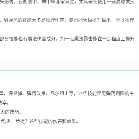
而丢失伤害，在刷图中，命中率非常重要，尤其是在使用一些高爆发技
，男弹药的技能大多是物理伤害，暴击能大幅提升输出，所以物理
但部分技能也有魔法伤害成分，加一点魔法暴击能在一定程度上提升
电手雷、爆炎弹、弹药改良、尼尔狙击等，这些技能是男弹药刷图的主
效率。
强大的技能。
加点,进一步提升这些技能的伤害和效果。