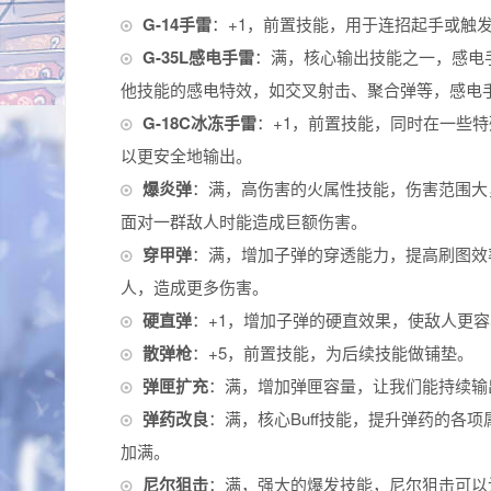
G-14手雷
：+1，前置技能，用于连招起手或触
G-35L感电手雷
：满，核心输出技能之一，感电
他技能的感电特效，如交叉射击、聚合弹等，感电
G-18C冰冻手雷
：+1，前置技能，同时在一些
以更安全地输出。
爆炎弹
：满，高伤害的火属性技能，伤害范围大
面对一群敌人时能造成巨额伤害。
穿甲弹
：满，增加子弹的穿透能力，提高刷图效
人，造成更多伤害。
硬直弹
：+1，增加子弹的硬直效果，使敌人更
散弹枪
：+5，前置技能，为后续技能做铺垫。
弹匣扩充
：满，增加弹匣容量，让我们能持续输
弹药改良
：满，核心Buff技能，提升弹药的各
加满。
尼尔狙击
：满，强大的爆发技能，尼尔狙击可以