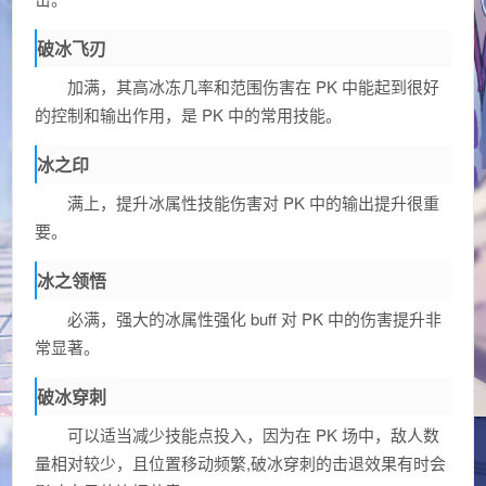
破冰飞刃
加满，其高冰冻几率和范围伤害在 PK 中能起到很好
的控制和输出作用，是 PK 中的常用技能。
冰之印
满上，提升冰属性技能伤害对 PK 中的输出提升很重
要。
冰之领悟
必满，强大的冰属性强化 buff 对 PK 中的伤害提升非
常显著。
破冰穿刺
可以适当减少技能点投入，因为在 PK 场中，敌人数
量相对较少，且位置移动频繁,破冰穿刺的击退效果有时会