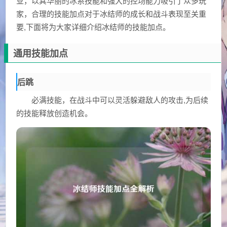
业，以其华丽的冰系技能和强大的控场能力吸引了众多玩
家，合理的技能加点对于冰结师的成长和战斗表现至关重
要,下面将为大家详细介绍冰结师的技能加点。
通用技能加点
后跳
必满技能，在战斗中可以灵活躲避敌人的攻击,为后续
的技能释放创造机会。