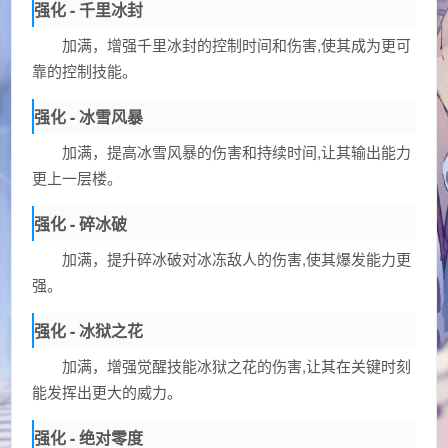
强化 - 千里冰封
加满，增强千里冰封的控制时间和伤害,使其成为更可
靠的控制技能。
强化 - 冰雪风暴
加满，提高冰雪风暴的伤害和持续时间,让其输出能力
更上一层楼。
强化 - 碎冰破
加满，提升碎冰破对冰冻敌人的伤害,使其爆发能力更
强。
强化 - 冰狱之花
加满，增强觉醒技能冰狱之花的伤害,让其在关键时刻
能发挥出更大的威力。
强化 - 绝对零度