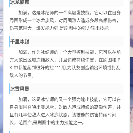
冰龙旋舞
加满，这是冰结师的一个高爆发技能，它可以在自身
周围形成一个冰龙旋风，对周围敌人造成多段高额伤害，
伤害范围大，爆发能力强,是刷图中的强力输出技能。
千里冰封
加满，作为冰结师的一个大型控制技能，它可以在前
方大范围区域冻结敌人，并且造成持续伤害，在刷图和 P
K 中都能起到很好的控 *** 用,为队友创造输出环境或打乱
敌人的节奏。
冰雪风暴
加满，这是冰结师的又一个强力输出技能，它可以在
自身周围召唤出暴风雪，对敌人造成持续的高额伤害，并
且有几率使敌人进入冰冻状态，该技能的伤害持续时间
长，范围广,是刷图中的主力技能之一。