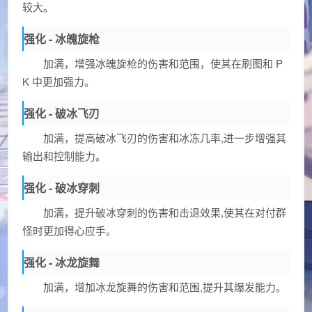
较大。
强化 - 冰魄旋枪
加满，增强冰魄旋枪的伤害和范围，使其在刷图和 P
K 中更加强力。
强化 - 破冰飞刃
加满，提高破冰飞刃的伤害和冰冻几率,进一步增强其
输出和控制能力。
强化 - 破冰穿刺
加满，提升破冰穿刺的伤害和击退效果,使其在对付群
怪时更加得心应手。
强化 - 冰龙旋舞
加满，增加冰龙旋舞的伤害和范围,提升其爆发能力。