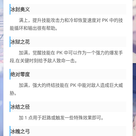
冰封奥义
满上，提升技能攻击力和冷却恢复速度对 PK 中的技
能循环和输出很有帮助。
冰狱之花
加满，觉醒技能在 PK 中可以作为一个强力的爆发手
段,在关键时刻给予敌人致命一击。
绝对零度
加满，强大的终结技能在 PK 中能对敌人造成巨大威
胁。
冰结之径
加 1 点用于赶路或触发一些特殊效果即可。
冰魄之弓