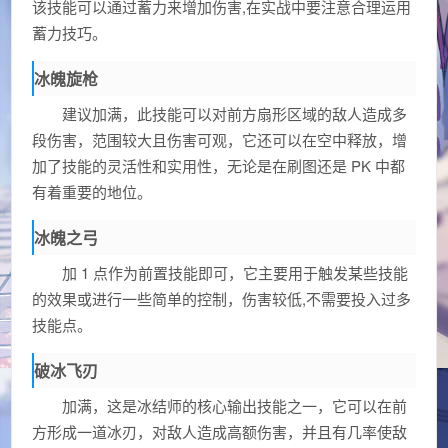
该技能可以通过蓄力来增加伤害,在实战中要注意合理运用
蓄力技巧。
冰魄旋枪
建议加满，此技能可以对前方扇形区域的敌人造成多
段伤害，范围较大且伤害可观，它还可以在空中释放，增
加了技能的灵活性和实用性，无论是在刷图还是 PK 中都
有着重要的地位。
冰魄之弓
加 1 点作为前置技能即可，它主要用于触发某些技能
的效果或进行一些简单的控制，伤害较低,不需要投入过多
技能点。
破冰飞刃
加满，这是冰结师的核心输出技能之一，它可以在前
方形成一道冰刃，对敌人造成高额伤害，并且有几率使敌