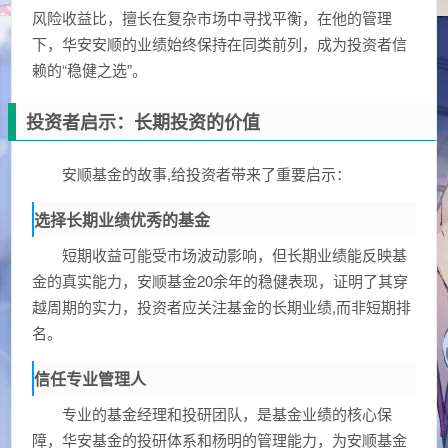
风险收益比，擅长在复杂市场中寻找平衡，在他的管理
下，华安安顺的业绩始终保持在同类前列，成为投资者信
赖的“稳健之选”。
投资者启示：长期投资的价值
安顺基金的故事,给投资者带来了重要启示：
选择长期业绩优秀的基金
短期收益可能受市场波动影响，但长期业绩能反映基
金的真实能力，安顺基金20余年的稳健表现，证明了其穿
越周期的实力，投资者应关注基金的长期业绩,而非短期排
名。
信任专业管理人
专业的基金经理和投研团队，是基金业绩的核心保
障，华安基金的投研体系和杨明的管理能力，为安顺基金