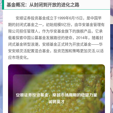
基金概况：从封闭到开放的进化之路
安顺证券投资基金成立于1999年6月15日，是中国早
期的封闭式基金之一，初始规模5亿份，由华安基金管理有
限公司担任管理人，作为华安基金旗下的旗舰产品，它承
载着探索中国公募基金发展路径的使命，2014年，随着封
闭式基金转型浪潮，安顺基金正式转为开放式基金——华
安安顺灵活配置混合基金，投资范围和策略更加灵活,以适
应市场变化。