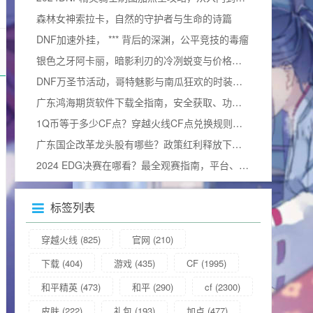
森林女神索拉卡，自然的守护者与生命的诗篇
DNF加速外挂， *** 背后的深渊，公平竞技的毒瘤
银色之牙阿卡丽，暗影利刃的冷冽蜕变与价格询问
DNF万圣节活动，哥特魅影与南瓜狂欢的时装奇幻碰撞
广东鸿海期货软件下载全指南，安全获取、功能解析与使用技巧
1Q币等于多少CF点？穿越火线CF点兑换规则与实用攻略详解
广东国企改革龙头股有哪些？政策红利释放下的价值重估与布局窗口解析
2024 EDG决赛在哪看？最全观赛指南，平台、细节及视频观看方式汇总
标签列表
穿越火线
(825)
官网
(210)
下载
(404)
游戏
(435)
CF
(1995)
和平精英
(473)
和平
(290)
cf
(2300)
皮肤
(222)
礼包
(193)
加点
(477)