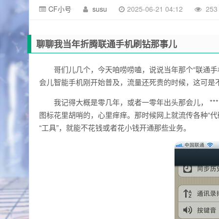
CF小号
susu
2025-06-21 04:12
25
聊聊我当年折腾联通手机刷钻那事儿
哥们儿几个，今天咱唠唠嗑，说说当年那个“联通手
会儿智能手机刚开始普及，流量还死贵的时候，这可是
我记得大概是零几年，或者一零年出头那会儿， *
图标花里胡哨的，心里痒痒。那时候网上就流传各种“代码
“工具”，就能不花钱或者花小钱开通那些业务。