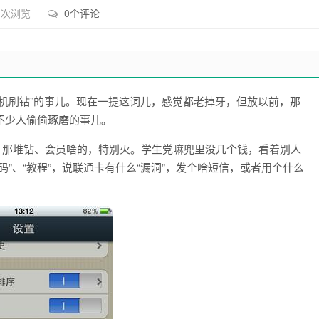
3 次浏览
0个评论
机刷钻”的事儿。现在一提这词儿，感觉都老掉牙，但放以前，那
不少人偷偷琢磨的事儿。
** 那堆钻、会员啥的，特别火。学生党嘛兜里没几个钱，看着别人
”、“教程”，说联通卡有什么“漏洞”，发个啥短信，或者用个什么