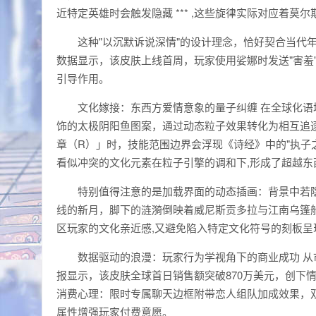
近特定英雄时会触发隐藏 *** ,这些旋律实际对应着莫
这种"以沉默诉说深情"的设计理念，恰好契合当代
数据显示，该皮肤上线首周，玩家使用娑娜时发送"害羞"
引导作用。
文化嫁接：东西方爱情意象的量子纠缠 在全球化
饰的太极阴阳鱼图案，通过动态粒子效果转化为相互追
章（R）」时，技能范围边界会浮现《诗经》中的"执子
看似冲突的文化元素在粒子引擎的调和下,形成了超越东
特别值得注意的是加载界面的动态插画：背景中若
线的新月，脚下的涟漪倒映着威尼斯贡多拉与江南乌篷
区玩家的文化亲近感,又避免陷入特定文化符号的刻板呈
数据驱动的浪漫：玩家行为学视角下的商业成功 
报显示，该皮肤全球首日销售额突破870万美元，创下
消费心理：限时专属聊天边框附带恋人组队加成效果，
属性增强玩家付费意愿。