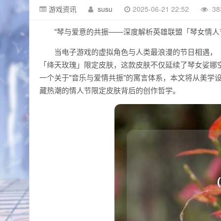
游戏资讯
susu
2025-06-21 22:52
38
"琴与爱意的共振——深度解析英雄联盟「琴女情人
当电子游戏的虚拟角色与人类最浪漫的节日相遇，《
「绛天玫瑰」限定皮肤，这款皮肤不仅延续了琴女娑娜
一个关于"音乐与爱情共振"的寓言体系，本文将从美学
藏热潮的情人节限定皮肤背后的创作哲学。