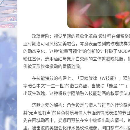
玫瑰音阶：视觉呈现的意象化革命 设计师在保留
亚时期洛可可风格完美融合，琴身表面蚀刻的玫瑰纹样
的动态变化，这种"能量可视化"的创新设计打破了MO
粉红基调，选用酒红与象牙白交织的立体剪裁晚礼服，
佛被无形旋律掀动的爱情涟漪。
在技能特效的构建上，「灵魂旋律（W技能）」释放
字暗合中文"一生一世"的谐音彩蛋，当被动「能量 **
出双生玫瑰，这种将数字隐喻融入技能动画的叙事手法
沉默之爱的解构：角色设定与情人节符号的悖论融
其"无声胜有声"的角色特质与情人节强调情感表达的节
先在回城动画中，娑娜用琴弦在空中编织出动态情书，
里，被击败的英雄会化作水晶玫瑰雕像，胸口刻有不同语