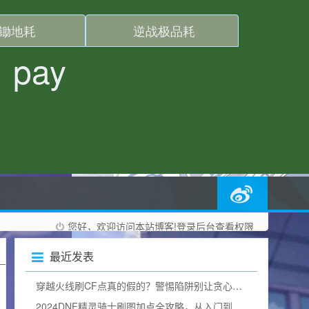
您好，欢迎访问本站博客!
登录后台
查看权限
最近发表
穿越火线刷CF点真的假的？警惕陷阱别让贪心毁掉游戏体验
2024DNF精灵骑士刷图加点全攻略，从入门到精通，打造一线输出（附加点图）