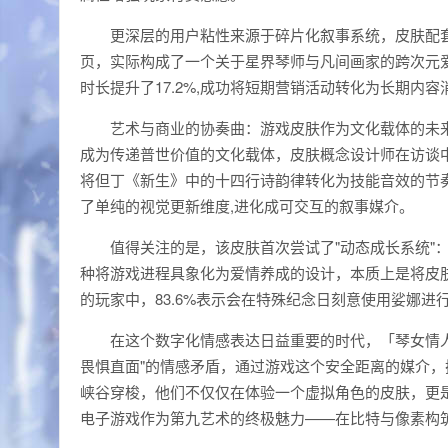
更深层的用户粘性来源于碎片化叙事系统，皮肤配套的
页，实际构成了一个关于星界琴师与凡间画家的跨次元
时长提升了17.2%,成功将短期营销活动转化为长期内容
艺术与商业的协奏曲：游戏皮肤作为文化载体的未
成为传递普世价值的文化载体，皮肤概念设计师在访谈
将但丁《新生》中的十四行诗韵律转化为技能音效的节
了单纯的视觉更新维度,进化成可交互的叙事媒介。
值得关注的是，该皮肤首次尝试了"动态成长系统"
种将游戏进程具象化为爱情养成的设计，本质上是将皮
的玩家中，83.6%表示会在特殊纪念日刻意使用娑娜进
在这个数字化情感表达日益重要的时代，「琴女情
畏惧直面"的情感矛盾，通过游戏这个安全距离的媒介
峡谷穿梭，他们不仅仅在体验一个虚拟角色的皮肤，更
电子游戏作为第九艺术的终极魅力——在比特与像素构