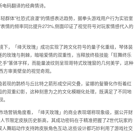
尔斯电码翻译的经典情诗。
年轻群体"社恐式浪漫"的情感表达趋势，据拳头游戏用户行为实验室
表情的频率同比提升273%,侧面印证了视觉符号对玩家情感代入的
语境下，「绛天玫瑰」成功实现了跨文化符号的量子化重组，琴体装
逐的玫瑰与荆棘，暗喻爱情的双重性，当释放终极技能「狂舞终乐
之手"篆体字样，而能量波纹则呈现哥特式玫瑰窗的几何美学，这种
西方审美壁垒的视觉奇观。
隐若现的鹊桥与丘比特之箭形成空间交叠，娑娜的髮簪化作衔着红
船的双重幻影，这种刻意为之的文化模糊化处理，既满足了不同地
现。
从市场营销角度看，「绛天玫瑰」的商业表现堪称现象级，据公开财
情人节限定皮肤历史新高，其成功密码在于精准把握了Z世代玩家的
双人舞蹈动作支持跨皮肤角色互动,这些设计都巧妙利用了游戏社交