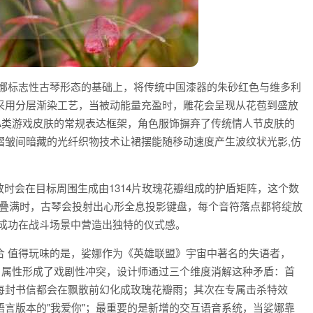
娑娜标志性古琴形态的基础上，将传统中国漆器的朱砂红色与维多利
采用分层渐染工艺，当被动能量充盈时，雕花会呈现从花苞到盛放
BA类游戏皮肤的常规表达框架，角色服饰摒弃了传统情人节皮肤的
褶皱间暗藏的光纤织物技术让裙摆能随移动速度产生波纹状光影,仿
时会在目标周围生成由1314片玫瑰花瓣组成的护盾矩阵，这个数
* 」叠满时，古琴会投射出心形全息投影键盘，每个音符落点都将绽放
,成功在战斗场景中营造出独特的仪式感。
合 值得玩味的是，娑娜作为《英雄联盟》宇宙中著名的失语者，
日属性形成了戏剧性冲突，设计师通过三个维度消解这种矛盾：首
每封书信都会在飘散前幻化成玫瑰花瓣雨；其次在专属击杀特效
言版本的"我爱你"；最重要的是新增的交互语音系统，当娑娜靠