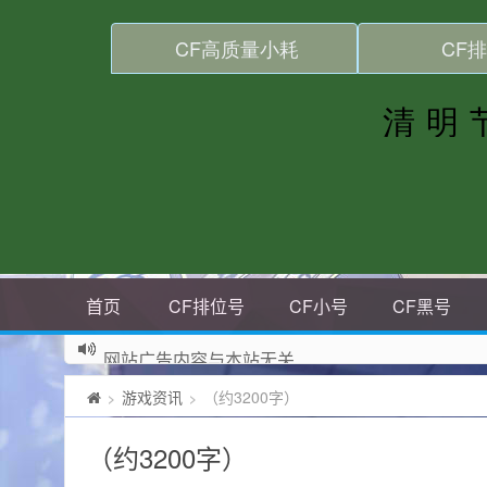
首页
CF排位号
CF小号
CF黑号
网站广告内容与本站无关
游戏资讯
（约3200字）
>
>
（约3200字）