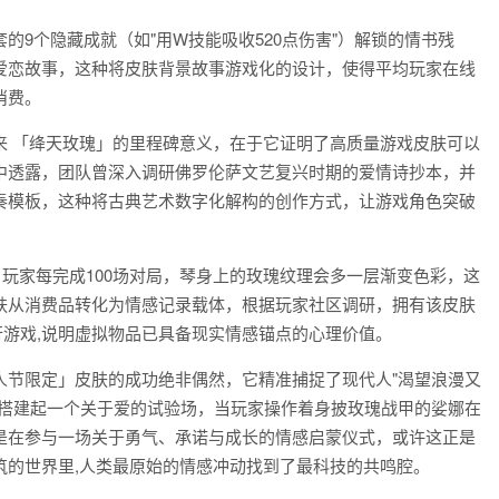
9个隐藏成就（如"用W技能吸收520点伤害"）解锁的情书残
爱恋故事，这种将皮肤背景故事游戏化的设计，使得平均玩家在线
消费。
来 「绛天玫瑰」的里程碑意义，在于它证明了高质量游戏皮肤可以
中透露，团队曾深入调研佛罗伦萨文艺复兴时期的爱情诗抄本，并
奏模板，这种将古典艺术数字化解构的创作方式，让游戏角色突破
：玩家每完成100场对局，琴身上的玫瑰纹理会多一层渐变色彩，这
肤从消费品转化为情感记录载体，根据玩家社区调研，拥有该皮肤
行游戏,说明虚拟物品已具备现实情感锚点的心理价值。
人节限定」皮肤的成功绝非偶然，它精准捕捉了现代人"渴望浪漫又
，搭建起一个关于爱的试验场，当玩家操作着身披玫瑰战甲的娑娜在
是在参与一场关于勇气、承诺与成长的情感启蒙仪式，或许这正是
筑的世界里,人类最原始的情感冲动找到了最科技的共鸣腔。