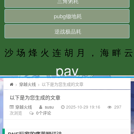
穿越火线
以下是为您生成的文章
>
>
以下是为您生成的文章
穿越火线
susu
2025-10-29 19:16
297
次浏览
0个评论