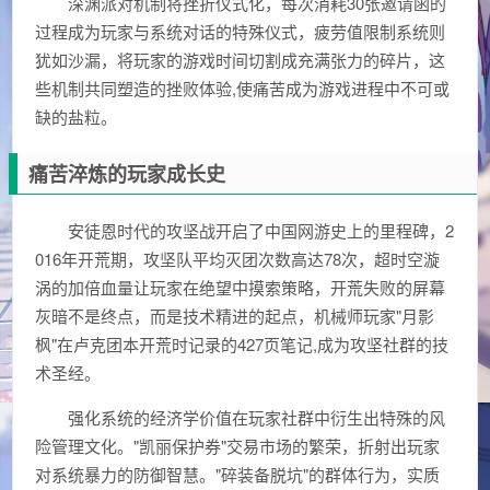
深渊派对机制将挫折仪式化，每次消耗30张邀请函的
过程成为玩家与系统对话的特殊仪式，疲劳值限制系统则
犹如沙漏，将玩家的游戏时间切割成充满张力的碎片，这
些机制共同塑造的挫败体验,使痛苦成为游戏进程中不可或
缺的盐粒。
痛苦淬炼的玩家成长史
安徒恩时代的攻坚战开启了中国网游史上的里程碑，2
016年开荒期，攻坚队平均灭团次数高达78次，超时空漩
涡的加倍血量让玩家在绝望中摸索策略，开荒失败的屏幕
灰暗不是终点，而是技术精进的起点，机械师玩家"月影
枫"在卢克团本开荒时记录的427页笔记,成为攻坚社群的技
术圣经。
强化系统的经济学价值在玩家社群中衍生出特殊的风
险管理文化。"凯丽保护券"交易市场的繁荣，折射出玩家
对系统暴力的防御智慧。"碎装备脱坑"的群体行为，实质