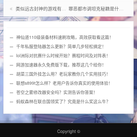
类似远古封神的游戏有哪些？这几款值得你一试！
罪恶都市调坦克秘籍是什么？看完这篇你就懂了！
神仙道110级装备材料速刷攻略，高效获取看这篇！
千年私服登陆器怎么更新？简单几步轻松搞定！
lol洲际对抗赛什么时候开始？赛程时间及对阵表！
网游加速器永久免费版下载，推荐这几个给你！
胡菜三国外挂怎么用？老玩家教你几个实用技巧！
联想s899t怎么样？老用户告诉你真实的使用体验！
苍空之雾修改器安全吗？实测告诉你答案！
蚂蚁森林在联合国领奖了？究竟是什么奖这么牛？
Copyright ©