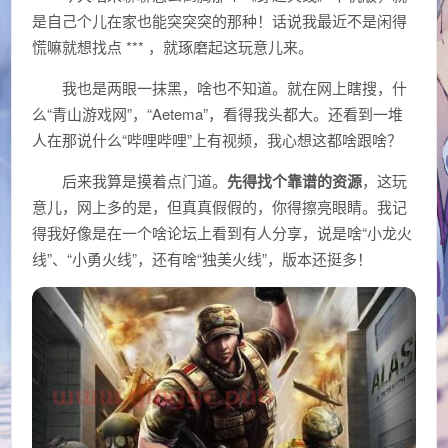
是自己个儿在家也能突突突的那种！话说我最近不是闲得
慌嘛就想找点 *** ，就琢磨起这玩意儿来。
我也是两眼一抹黑，啥也不知道。就在网上瞎搜，什
么“青山游戏网”，“Aetema”，看得我头都大。还看到一堆
人在那说什么“哔哩哔哩”上有视频，我心想这都啥跟啥？
后来我算是摸着点门道。
先得找个靠谱的资源
，这玩
意儿，网上多的是，但真真假假的，你得擦亮眼睛。我记
得我好像是在一个啥论坛上看到有人分享，说是啥“小龙火
线”、“小勇火线”，还有啥“独美火线”，版本还挺多！