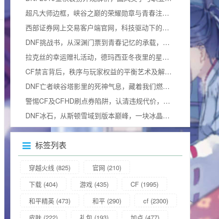
超凡大师边框，峡谷之巅的荣耀勋章与青春注脚，怎么让它闪耀？
西部证券网上交易客户端官网，科技驱动下的智能投资新体验
DNF挑战书，从深渊门票到青春记忆的承载，它到底有什么用？
拉克丝的幸运赠礼活动，德玛西亚冬夜里的星光暖意
CF禁言背后，秩序与玩家权益的平衡艺术及解除指南
DNF亡者峡谷塔影里的死神气息，藏着我们燃烧的青春，它到底有什么用？
警惕CF及CFHD刷点券陷阱，认清违规代价，树立正确游戏观
DNF冰石，从斯顿雪域到版本巅峰，一块冰晶背后的阿拉德史诗与冰石碎片
标签列表
穿越火线
(825)
官网
(210)
下载
(404)
游戏
(435)
CF
(1995)
和平精英
(473)
和平
(290)
cf
(2300)
皮肤
(222)
礼包
(193)
加点
(477)