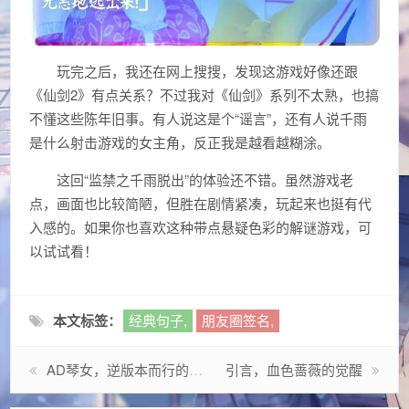
玩完之后，我还在网上搜搜，发现这游戏好像还跟
《仙剑2》有点关系？不过我对《仙剑》系列不太熟，也搞
不懂这些陈年旧事。有人说这是个“谣言”，还有人说千雨
是什么射击游戏的女主角，反正我是越看越糊涂。
这回“监禁之千雨脱出”的体验还不错。虽然游戏老
点，画面也比较简陋，但胜在剧情紧凑，玩起来也挺有代
入感的。如果你也喜欢这种带点悬疑色彩的解谜游戏，可
以试试看！
本文标签：
经典句子,
朋友圈签名,
AD琴女，逆版本而行的狂欢，还是被误解的黑科技？
引言，血色蔷薇的觉醒