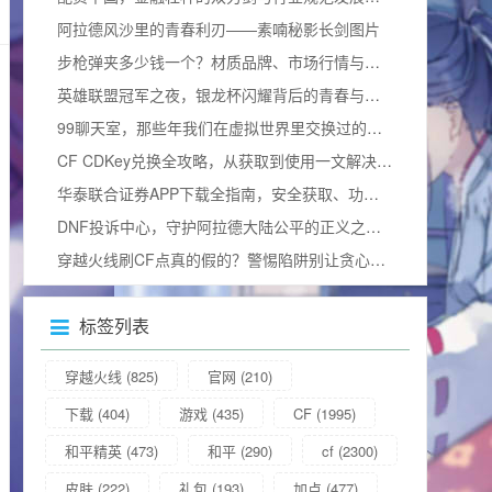
阿拉德风沙里的青春利刃——素喃秘影长剑图片
步枪弹夹多少钱一个？材质品牌、市场行情与合法边界全揭秘
英雄联盟冠军之夜，银龙杯闪耀背后的青春与热血加冕礼
99聊天室，那些年我们在虚拟世界里交换过的青春
CF CDKey兑换全攻略，从获取到使用一文解决所有疑问（含2025兑换码）
华泰联合证券APP下载全指南，安全获取、功能解析与使用技巧
DNF投诉中心，守护阿拉德大陆公平的正义之门官方网站
穿越火线刷CF点真的假的？警惕陷阱别让贪心毁掉游戏体验
标签列表
穿越火线
(825)
官网
(210)
下载
(404)
游戏
(435)
CF
(1995)
和平精英
(473)
和平
(290)
cf
(2300)
皮肤
(222)
礼包
(193)
加点
(477)