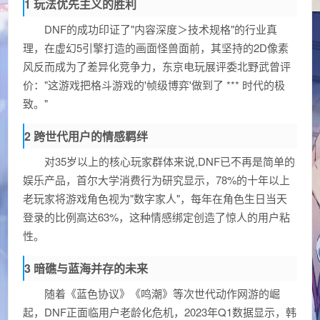
1 玩法优先主义的胜利
DNF的成功印证了"内容深度＞技术规格"的行业真
理，在虚幻5引擎打造的画面怪兽面前，其坚持的2D像素
风反而成为了差异化竞争力，东京电玩展评委北野武曾评
价："这游戏把格斗游戏的'帧级博弈'做到了 *** 时代的极
致。"
2 跨世代用户的情感羁绊
对35岁以上的核心玩家群体来说,DNF已不再是简单的
娱乐产品，首尔大学消费行为研究显示，78%的十年以上
老玩家将游戏角色视为"数字家人"，每年在角色生日当天
登录的比例高达63%，这种情感绑定创造了惊人的用户粘
性。
3 暗礁与蓝海并存的未来
随着《蓝色协议》《鸣潮》等次世代动作网游的崛
起，DNF正面临用户老龄化危机，2023年Q1数据显示，韩