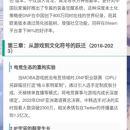
色"版本，不仅加入青龙、黄龙等东方神兽副本，更针对中
国玩家偏好推出了专属的装备觉醒系统，这种深度本土化
策略使DNF在中国创下800万同时在线的世界纪录，而其
欧美版本通过简化技能树、增强社交功能，同样在Steam
平台拿下96%的好评率。
第三章：从游戏到文化符号的跃迁（2016-202
3）
1 电竞生态的重构实验
当MOBA游戏统治电竞领域时,DNF职业联赛（DPL）
另辟蹊径打造"格斗家明星制"，通过引入选手定制皮肤分
成、天梯榜单直播等模式，将电竞赛事与游戏内成长深度
绑定，2022年DNF亚洲邀请赛总决赛，中韩选手对决的实
时观看人数突破2300万，相关表情包在Twitter的传播量达
到1.2亿次。
2 IP宇宙的裂变生长