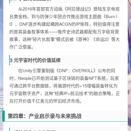
从2016年首部官方动画《阿拉德战记》登陆东京电视
台黄金档，到与防弹少年团合作推出游戏主题曲《Burn I
t》，DNF逐步构建起横跨ACGN的IP矩阵，特别值得注意
的是其装备叙事体系——每件史诗武器都配有万字级背景
故事，这种"碎片化叙事"模式后被《原神》《命运2》等大
作广泛借鉴。
3 元宇宙时代的价值延续
在Unity引擎重制版《DNF：OVERKILL》公布的同
时，Neople已开始测试基于区块链的装备NFT系统，玩家
可通过跨平台数据链，将端游时代的+15增幅装备转化为
元宇宙数字资产，这种"经典IP+前沿技术"的融合策略，正
在打开价值千亿美元的怀旧经济市场。
第四章：产业启示录与未来挑战