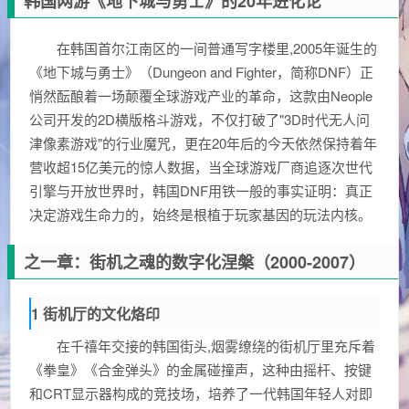
韩国网游《地下城与勇士》的20年进化论
在韩国首尔江南区的一间普通写字楼里,2005年诞生的
《地下城与勇士》（Dungeon and Fighter，简称DNF）正
悄然酝酿着一场颠覆全球游戏产业的革命，这款由Neople
公司开发的2D横版格斗游戏，不仅打破了"3D时代无人问
津像素游戏"的行业魔咒，更在20年后的今天依然保持着年
营收超15亿美元的惊人数据，当全球游戏厂商追逐次世代
引擎与开放世界时，韩国DNF用铁一般的事实证明：真正
决定游戏生命力的，始终是根植于玩家基因的玩法内核。
之一章：街机之魂的数字化涅槃（2000-2007）
1 街机厅的文化烙印
在千禧年交接的韩国街头,烟雾缭绕的街机厅里充斥着
《拳皇》《合金弹头》的金属碰撞声，这种由摇杆、按键
和CRT显示器构成的竞技场，培养了一代韩国年轻人对即