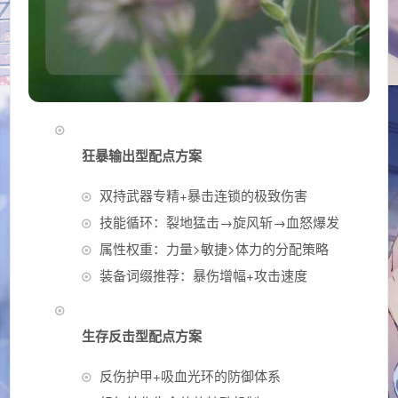
狂暴输出型配点方案
双持武器专精+暴击连锁的极致伤害
技能循环：裂地猛击→旋风斩→血怒爆发
属性权重：力量>敏捷>体力的分配策略
装备词缀推荐：暴伤增幅+攻击速度
生存反击型配点方案
反伤护甲+吸血光环的防御体系