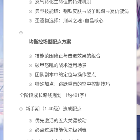
怒气转化生命值的特殊机制
典型技能链：钢铁皮肤→战争践踏→复仇漩涡
圣遗物选择：荆棘之魂+血晶核心
均衡控场型配点方案
技能范围修正与击退效果的组合
破甲怒吼的战术运用场景
团队副本中的定位与操作要点
特殊加点：跳跃重击的空中控制技巧
全阶段成长路线规划 （约421字）
新手期（1-40级）速成配点
优先激活的五大关键被动
必点过渡技能优先级列表