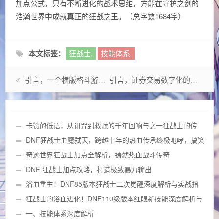
加点公式，只有不断进化的战术思维，方能在守护之剑的
浩瀚世界中成就真正的狂战之王。（总字数1684字）
本文标签：
狂战士,
技能体系,
引言，一个横版格斗游戏的全球征途
引言，证券交易数字化的战略转型
卡赞的低语，从诅咒到救赎的千年回响与之一狂战士的传
奇
DNF狂战士血魔弑天，跨越十年的热血传承终极咆哮，搞笑
动态图来袭
奇迹世界狂战士加点全解析，铸就热血战斗传奇
DNF 狂战士加点攻略，打造极致暴力输出
浴血重生！DNF85版本狂战士二次觉醒深度解析与实战指
南
狂战士的浴血进化！DNF110级版本红眼新技能深度解析与
实战评测
一、技能体系深度解析