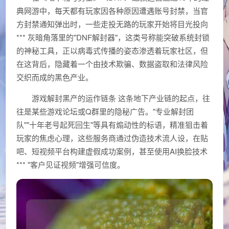
典网游中，每天都有玩家因各种原因遭遇账号封禁，当官
方封禁通知弹出时，一些走投无路的玩家开始将目光投向
*** 灰暗角落里的"DNF解封器"，这类号称能突破系统封锁
的神秘工具，正以病毒式传播的姿态渗透着玩家社区，但
在这背后，隐藏着一个由技术欺骗、数据盗取和法律风险
交织而成的黑色产业。
游戏解封黑产的运作链条 这条地下产业链的起点，往
往是某些游戏论坛或Q群里的隐秘广告。"专业解封团
队""十年老号起死回生"等具有煽动性的标语，精准狙击着
玩家的焦虑心理，这些服务商通过伪造技术流人设，在贴
吧、短视频平台构建虚假成功案例，甚至使用AI换脸技术
*** "客户见证视频"增强可信度。