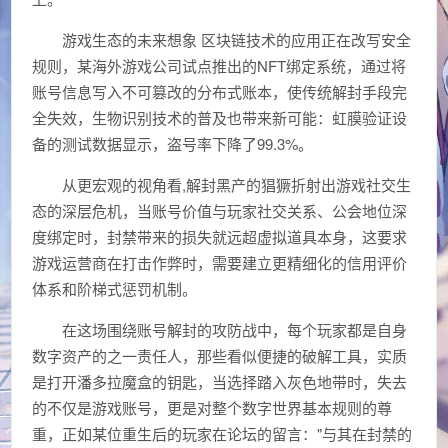
游戏生态的未来想象 区块链技术的应用正在改写安全
规则，某海外游戏公司试点推出的NFT绑定系统，通过将
账号信息写入不可篡改的分布式账本，使传统解封手段完
全失效，生物识别技术的普及也带来新可能：虹膜验证设
备的测试数据显示，盗号率下降了99.3%。
从更宏观的视角看,解封黑产的猖獗折射出游戏社交生
态的深层危机，当账号价值与玩家社交关系、公会地位深
度绑定时，封禁带来的损失就远超虚拟道具本身，这要求
游戏运营商在打击作弊时，需要建立更精细化的信用评价
体系和阶梯式惩罚机制。
在这场围绕账号解封的攻防战中，每个玩家都是自身
数字资产的之一责任人，那些看似便捷的破解工具，实质
是打开潘多拉魔盒的钥匙，当选择踏入灰色地带时，失去
的不仅是游戏账号，更是对整个数字世界基本规则的尊
重，正如某位重生后的玩家在论坛的留言："与其在封禁的