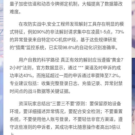
量子加密信道和动态令牌绑定机制，大幅提高了数据篡改
难度。
在攻防实战中,安全工程师发现解封工具存在明显的模
式特征，例如90%的非法解封请求集中在凌晨1-5点，73%
的异常登录来自特定IDC机房IP段，基于这些规律研发
的"猎鹰"监控系统，已实现98.6%的自动化识别准确率。
用户自救的科学路径 真正有效的解封应当遵循"黄金7
2小时"法则，官方数据显示，通过 *** 渠道及时申诉的成
功率达43%，而拖延超过一周的申诉通过率骤降至7.2%，
专业建议包括：收集完整登录日志、充值记录、异常封禁
时间点的战斗数据等关键证据。
资深玩家总结出"三要三不要"原则：要保留原始设备
环境，要详细描述异常情况，要配合安全检测；不要重置
系统，不要使用他人账号登录，不要轻信非官方渠道，遵
守这些准则的申诉者，其成功率比随意操作者高出3倍以
上。