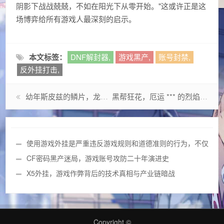
阴影下战战兢兢，不如在阳光下从零开始。"这或许正是这
场博弈给所有游戏人最深刻的启示。
本文标签：
DNF解封器,
游戏黑产,
账号封禁,
反外挂打击,
幼年斯皮兹的鳞片，龙族血脉中的成长密码
黑帮狂花，厄运 *** 的烈焰法则
使用游戏外挂是严重违反游戏规则和道德准则的行为，不仅
会破坏游戏的公平性和其他玩家的体验，还可能导致账号被永久
CF密码黑产迷局，游戏账号攻防二十年演进史
封禁，甚至涉及法律责任。建议你遵守游戏规则，通过正当的练
X5外挂，游戏作弊背后的技术真相与产业链暗战
习提升自己的技术，享受健康、公平的游戏乐趣。
Copyright ©