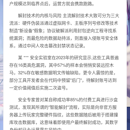
户规模达到临界点后，运营方就会携款跑路。
解封技术的内核与风险 主流解封技术大致可分为三大
流派：硬件伪装派通过虚拟网卡、主板序列号修改等技术
制造"新设备"假象；协议破解派利用封包逆向工程寻找系
统漏洞；而最危险的数据劫持派，则直接入侵账号安全体
系，通过中间人攻击篡改封禁状态记录。
某 *** 安全实验室在2023年的研究显示,这些工具普遍
存在16类高危漏洞，其中57%的样本会悄悄安装远控木
马，32%存在敏感数据明文传输缺陷，更令人震惊的是，
部分工具开发者会在代码中预留"后门"，待解封账号达到
一定价值阈值后实施二次盗号。
安全专家曾对某自称成功率85%的付费工具进行沙盒
测试，发现其所谓的"智能解封"流程，实际是向非官方服
务器上传玩家完整硬件指纹，这些数据随后被用于搭建撞
库攻击数据库，这意味着即使用户最终解封成功，其数字
身份却已永远暴露在风险中。