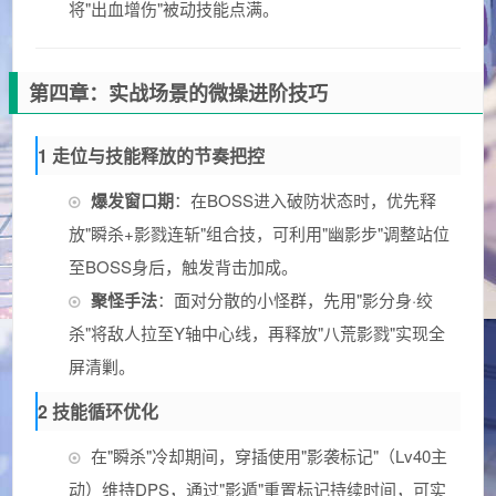
将"出血增伤"被动技能点满。
第四章：实战场景的微操进阶技巧
1 走位与技能释放的节奏把控
爆发窗口期
：在BOSS进入破防状态时，优先释
放"瞬杀+影戮连斩"组合技，可利用"幽影步"调整站位
至BOSS身后，触发背击加成。
聚怪手法
：面对分散的小怪群，先用"影分身·绞
杀"将敌人拉至Y轴中心线，再释放"八荒影戮"实现全
屏清剿。
2 技能循环优化
在"瞬杀"冷却期间，穿插使用"影袭标记"（Lv40主
动）维持DPS，通过"影遁"重置标记持续时间，可实