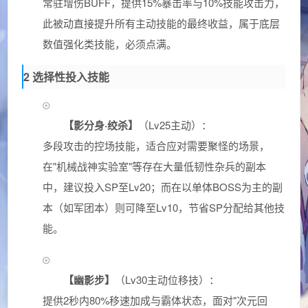
常驻增伤BUFF，提供15%暴击率与10%技能攻击力，
此被动直接提升所有主动技能的最终收益，属于底层
数值强化类技能，必须点满。
2 选择性投入技能
【影分身·绞杀】
（Lv25主动）：
多段攻击的控场技能，适合应对需要聚怪的场景，
在"机械战神实验室"等存在大量低韧性杂兵的副本
中，建议投入SP至Lv20；而在以单体BOSS为主的副
本（如军团本）则可降至Lv10，节省SP分配给其他技
能。
【幽影步】
（Lv30主动位移技）：
提供2秒内80%移速加成与霸体状态，面对"次元回