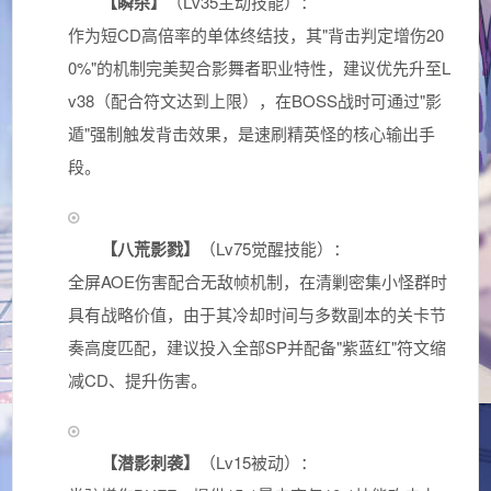
【瞬杀】
（Lv35主动技能）：
作为短CD高倍率的单体终结技，其"背击判定增伤20
0%"的机制完美契合影舞者职业特性，建议优先升至L
v38（配合符文达到上限），在BOSS战时可通过"影
遁"强制触发背击效果，是速刷精英怪的核心输出手
段。
【八荒影戮】
（Lv75觉醒技能）：
全屏AOE伤害配合无敌帧机制，在清剿密集小怪群时
具有战略价值，由于其冷却时间与多数副本的关卡节
奏高度匹配，建议投入全部SP并配备"紫蓝红"符文缩
减CD、提升伤害。
【潜影刺袭】
（Lv15被动）：