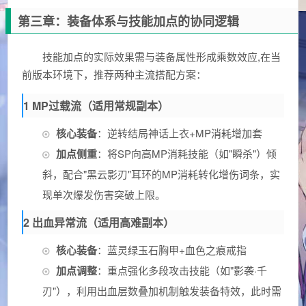
第三章：装备体系与技能加点的协同逻辑
技能加点的实际效果需与装备属性形成乘数效应,在当
前版本环境下，推荐两种主流搭配方案：
1 MP过载流（适用常规副本）
核心装备
：逆转结局神话上衣+MP消耗增加套
加点侧重
：将SP向高MP消耗技能（如"瞬杀"）倾
斜，配合"黑云影刃"耳环的MP消耗转化增伤词条，实
现单次爆发伤害突破上限。
2 出血异常流（适用高难副本）
核心装备
：蓝灵绿玉石胸甲+血色之痕戒指
加点调整
：重点强化多段攻击技能（如"影袭·千
刃"），利用出血层数叠加机制触发装备特效，此时需