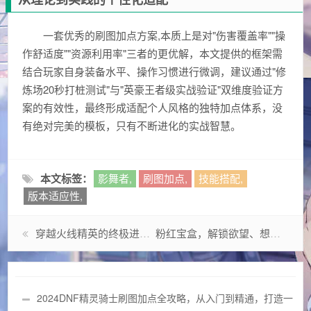
一套优秀的刷图加点方案,本质上是对"伤害覆盖率""操
作舒适度""资源利用率"三者的更优解，本文提供的框架需
结合玩家自身装备水平、操作习惯进行微调，建议通过"修
炼场20秒打桩测试"与"英豪王者级实战验证"双维度验证方
案的有效性，最终形成适配个人风格的独特加点体系，没
有绝对完美的模板，只有不断进化的实战智慧。
本文标签：
影舞者,
刷图加点,
技能搭配,
版本适应性,
穿越火线精英的终极进化论，从微观操作到战略文明的演进
粉红宝盒，解锁欲望、想象与无限可能的魔匣
2024DNF精灵骑士刷图加点全攻略，从入门到精通，打造一