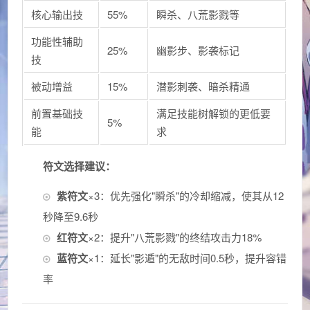
核心输出技
55%
瞬杀、八荒影戮等
功能性辅助
25%
幽影步、影袭标记
技
被动增益
15%
潜影刺袭、暗杀精通
前置基础技
满足技能树解锁的更低要
5%
能
求
符文选择建议：
紫符文
×3：优先强化"瞬杀"的冷却缩减，使其从12
秒降至9.6秒
红符文
×2：提升"八荒影戮"的终结攻击力18%
蓝符文
×1：延长"影遁"的无敌时间0.5秒，提升容错
率