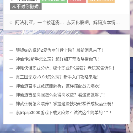
从不对你撒娇,
阿法利亚，一个被迷雾笼罩的千年文明解码
赤天化股吧，解码资本情绪背后的投资理性与市场迷局
眼镜蛇的崛起2复仇啥时候上映？最新消息来了！
神仙传2新手怎么玩？超详细开荒攻略带你飞！
神雕侠侣职业分析：哪个职业PK最强？老玩家告诉你！
真三国无双v3.9d怎么玩？新手入门攻略来啦！
神仙道宫本武藏技能解析，这样搭配战力爆表！
神仙道吉星高照怎么获得高收益？看这篇就够了！
神武坐骑怎么喂养？掌握这些技巧轻松养成极品坐骑！
索尼psp3000游戏下载太麻烦？试试这个简单的 *** ！